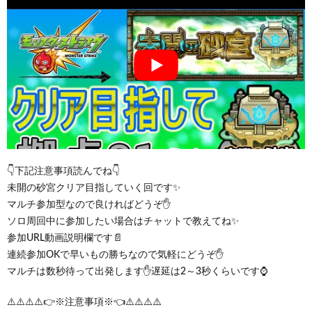
👇下記注意事項読んでね👇
未開の砂宮クリア目指していく回です✨
マルチ参加型なので良ければどうぞ✋
ソロ周回中に参加したい場合はチャットで教えてね✨
参加URL動画説明欄です​📄
連続参加OKで早いもの勝ちなので気軽にどうぞ✋
マルチは数秒待って出発します✋遅延は2～3秒くらいです⌚
⚠️⚠️⚠️⚠️👉※注意事項※👈⚠️⚠️⚠️⚠️