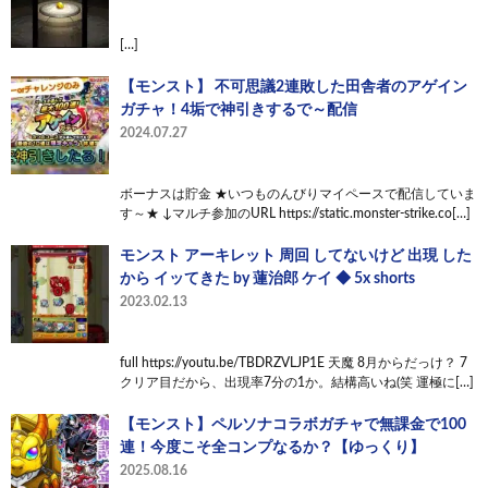
[…]
【モンスト】 不可思議2連敗した田舎者のアゲイン
ガチャ！4垢で神引きするで～配信
2024.07.27
ボーナスは貯金 ★いつものんびりマイペースで配信していま
す～★ ↓マルチ参加のURL https://static.monster-strike.co[…]
モンスト アーキレット 周回 してないけど 出現 した
から イッてきた by 蓮治郎 ケイ ◆ 5x shorts
2023.02.13
full https://youtu.be/TBDRZVLJP1E 天魔 8月からだっけ？ 7
クリア目だから、出現率7分の1か。結構高いね(笑 運極に[…]
【モンスト】ペルソナコラボガチャで無課金で100
連！今度こそ全コンプなるか？【ゆっくり】
2025.08.16