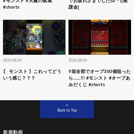
#モンスト #天魔の孤城
でお疲れさまでした|ω・)[無
#shorts
課金]
2026.08.04
2026.08.04
〖 モンスト 〗これってどう
9垢全部でオーブ300個狙った
いう感じ？？？
ら……!!! #モンスト #オーブあ
みだくじ #shorts
Back to Top
新着動画