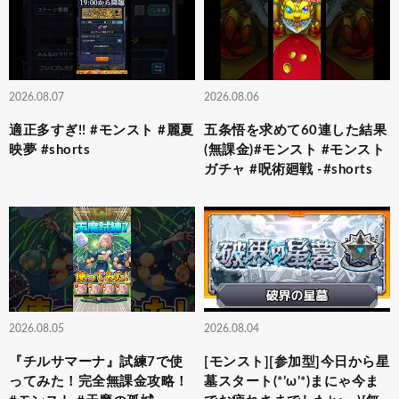
2026.08.07
2026.08.06
適正多すぎ!! #モンスト #麗夏
五条悟を求めて60連した結果
映夢 #shorts
(無課金)#モンスト #モンスト
ガチャ #呪術廻戦 -#shorts
2026.08.05
2026.08.04
『チルサマーナ』試練7で使
[モンスト][参加型]今日から星
ってみた！完全無課金攻略！
墓スタート(*’ω’*)まにゃ今ま