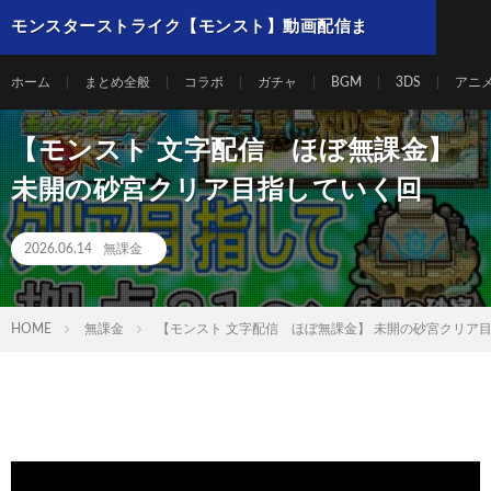
モンスターストライク【モンスト】動画配信ま
とめ
ホーム
まとめ全般
コラボ
ガチャ
BGM
3DS
アニ
【モンスト 文字配信 ほぼ無課金】
未開の砂宮クリア目指していく回
2026.06.14
無課金
HOME
無課金
【モンスト 文字配信 ほぼ無課金】 未開の砂宮クリア