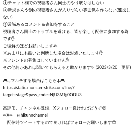
①チャット欄での視聴者さん同士のやり取りはしない
②新規さんや別の視聴者さんが入りづらい雰囲気を作らない(連投し
ない)
③常識あるコメント＆参加をすること
視聴者さん同士のトラブルを避ける、皆が楽しく配信に参加する為
です✋
ご理解のほどお願いします🙏
※あまりにも酷いと判断した場合は対処いたします✋
※フレンドの募集はしていません✋
その他何かあれば聞いてもらえると助かります✨ (2023/3/20 更新)
🎮↓マルチする場合はこちら↓🎮
https://static.monster-strike.com/line/?
target=stage&pass_code=NjU3MTg0ODU3
高評価、チャンネル登録、Xフォロー良ければどうぞ😊
✑X✑ @hikunnchannel
配信時ツイートするので良ければフォローお願いします😊