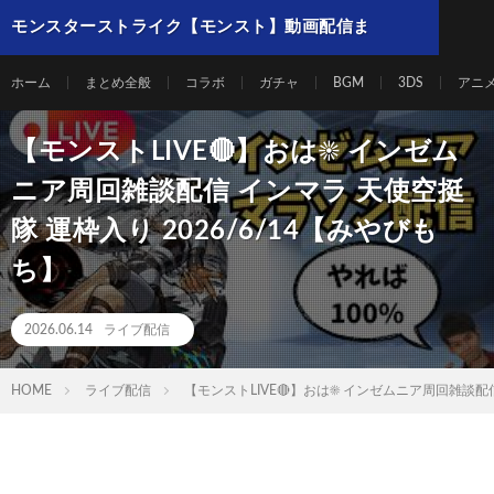
モンスターストライク【モンスト】動画配信ま
とめ
ホーム
まとめ全般
コラボ
ガチャ
BGM
3DS
アニ
【モンストLIVE🔴】おは☀️ インゼム
ニア周回雑談配信 インマラ 天使空挺
隊 運枠入り 2026/6/14【みやびも
ち】
2026.06.14
ライブ配信
HOME
ライブ配信
【モンストLIVE🔴】おは☀️ インゼムニア周回雑談配信