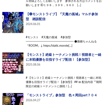
ル登録よろしくお願いします 参加される方はコメントをお
願いします ID１９８，３９９，９６０ […]
【🔴モンストライブ】『天魔の孤城』マルチ参加
型 雑談配信
2024.06.01
#モンスト #天魔の孤城 #参加型
━━━━━━━━━━━━━━━━━ ⚫️微糖ちゃんねる
『ROOM』↓ https://static.monste[…]
【モンスト】絶級トーナメント挑戦！視聴者と一緒
に本戦優勝を目指すライブ配信！【参加型】
2025.08.06
# 【モンスト】絶級トーナメント挑戦！視聴者と一緒に本戦
優勝を目指すライブ配信！【参加型】 ## 📅 配信内容 **期間
限定の絶級トーナメントに挑戦！[…]
「モンストライブ」参加型 色々周回part７０４
2026.04.27