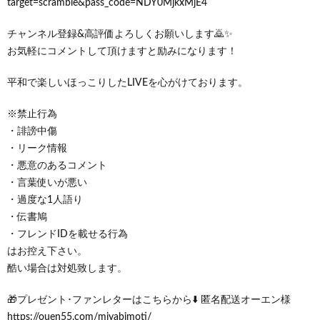
target=scramble&pass_code=NDY0MjkxMjE4
チャンネル登録&高評価よろしくお願いします🙇✨
お気軽にコメントして頂けますと励みになります！
平和で楽しいほっこりしたLIVEを心がけております。
※禁止行為
・誹謗中傷
・リーク情報
・悪意のあるコメント
・言葉使いが悪い
・過度な1人語り
・伝書鳩
・フレンドIDを載せる行為
はお控え下さい。
酷い場合は対処致します。
🎁プレゼント･ファンレターはこちらから⬇️ 匿名配送オーエン様
https://ouen55.com/miyabimoti/