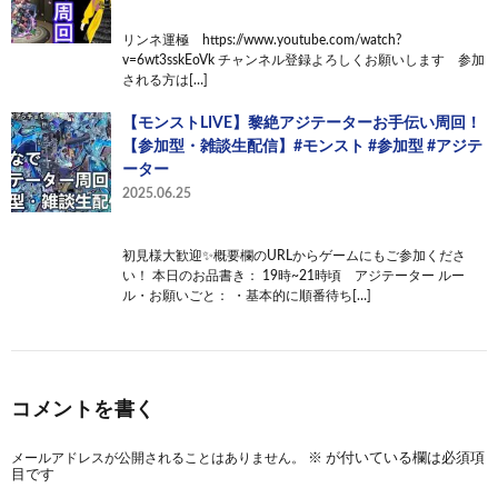
リンネ運極 https://www.youtube.com/watch?
v=6wt3sskEoVk チャンネル登録よろしくお願いします 参加
される方は[…]
【モンストLIVE】黎絶アジテーターお手伝い周回！
【参加型・雑談生配信】#モンスト #参加型 #アジテ
ーター
2025.06.25
初見様大歓迎✨概要欄のURLからゲームにもご参加くださ
い！ 本日のお品書き： 19時~21時頃 アジテーター ルー
ル・お願いごと： ・基本的に順番待ち[…]
コメントを書く
メールアドレスが公開されることはありません。
※
が付いている欄は必須項
目です