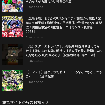
らのそろそろ勝ちたい神獣の聖域
2026.08.06
【緊急予想】まさかの8/8からコラボ開催の可能性！緊
急コラボ予想！激獣神祭の早期開催で予測できない事態
に！属性新限定の可能性も！？【モンスト夏休み
2026】
2026.08.06
【モンスターストライク】天与呪縛 禪院真希使ってみ
た！！敵にふれる毎に斬りつける＆停止後に最初にふれ
た敵を殴る 真依 始めるよ【呪術廻戦 第3弾コラボ】
2026.08.06
【モンスト】超ゲリラお助け！ 一応なんでもどこでも
OK！ #縦型配信
2026.08.06
運営サイトからのお知らせ