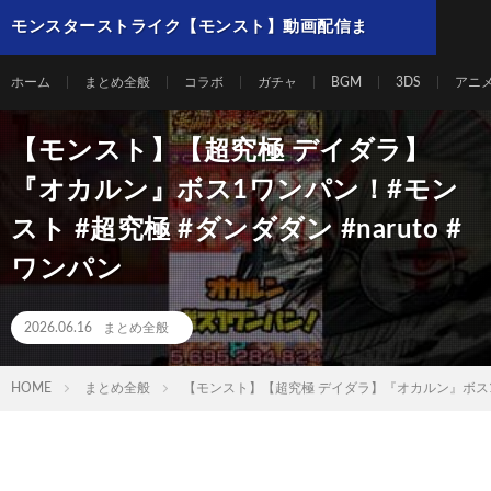
モンスターストライク【モンスト】動画配信ま
とめ
ホーム
まとめ全般
コラボ
ガチャ
BGM
3DS
アニ
【モンスト】【超究極 デイダラ】
『オカルン』ボス1ワンパン！#モン
スト #超究極 #ダンダダン #naruto #
ワンパン
2026.06.16
まとめ全般
HOME
まとめ全般
【モンスト】【超究極 デイダラ】『オカルン』ボス1ワン