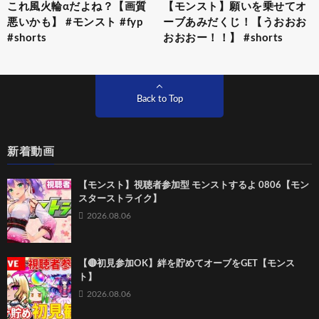
これ風火輪αだよね？【画質
【モンスト】願いを乗せてオ
悪いかも】 #モンスト #fyp
ーブあみだくじ！【うおおお
#shorts
おおおー！！】 #shorts
Back to Top
新着動画
【モンスト】視聴者参加型 モンストするよ 0806【モン
スターストライク】
2026.08.06
【🔴初見参加OK】絆を貯めてオーブをGET【モンス
ト】
2026.08.06