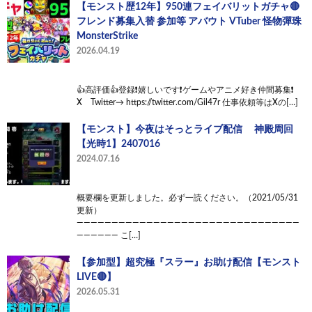
【モンスト歴12年】950連フェイバリットガチャ🔴
フレンド募集入替 参加等 アバウト VTuber 怪物彈珠
MonsterStrike
2026.04.19
👍高評価👍登録❗嬉しいです❗ゲームやアニメ好き仲間募集❗
X Twitter→ https://twitter.com/Gil47r 仕事依頼等はXの[…]
【モンスト】今夜はそっとライブ配信 神殿周回
【光時1】2407016
2024.07.16
概要欄を更新しました。必ず一読ください。（2021/05/31
更新）
————————————————————————————————
—————— こ[…]
【参加型】超究極『スラー』お助け配信【モンスト
LIVE🔴】
2026.05.31