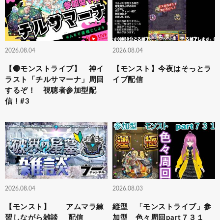
2026.08.04
2026.08.04
【🔴モンストライブ】 神イ
【モンスト】今夜はそっとラ
ラスト「チルサマーナ」周回
イブ配信
するぞ！ 視聴者参加型配
信！#3
2026.08.04
2026.08.03
【モンスト】 アムマラ練
縦型 「モンストライブ」参
習しながら雑談 配信
加型 色々周回part７３１