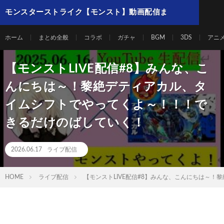
モンスターストライク【モンスト】動画配信ま
とめ
ホーム
まとめ全般
コラボ
ガチャ
BGM
3DS
アニ
【モンストLIVE配信#8】みんな、こ
んにちは～！黎絶デティアカル、タ
イムシフトでやってくよ～！！！で
きるだけのばしていく！
2026.06.17
ライブ配信
HOME
ライブ配信
【モンストLIVE配信#8】みんな、こんにちは～