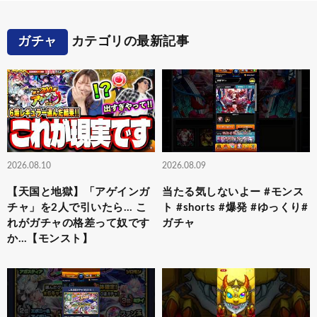
ガチャ
カテゴリの最新記事
2026.08.10
2026.08.09
【天国と地獄】「アゲインガ
当たる気しないよー #モンス
チャ」を2人で引いたら… こ
ト #shorts #爆発 #ゆっくり#
れがガチャの格差って奴です
ガチャ
か…【モンスト】