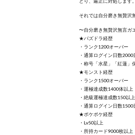
とり、厳正に対処します
それでは自分磨き無贅沢
〜自分磨き無贅沢無言ガ
★パズドラ経歴
・ランク1200オーバー
・通算ログイン日数2000
・称号「水星」「紅蓮」
★モンスト経歴
・ランク1500オーバー
・運極達成数1400体以上
・絶級運極達成数150以
・通算ログイン日数1500
★ポケポケ経歴
・Lv50以上
・所持カード9000枚以上