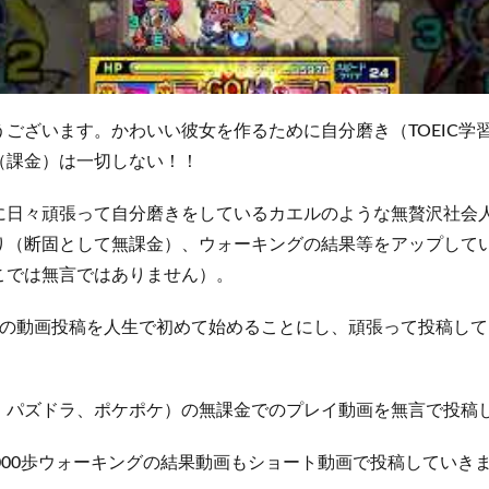
ございます。かわいい彼女を作るために自分磨き（TOEIC学習
（課金）は一切しない！！
に日々頑張って自分磨きをしているカエルのような無贅沢社会
り（断固として無課金）、ウォーキングの結果等をアップして
こでは無言ではありません）。
beへの動画投稿を人生で初めて始めることにし、頑張って投稿し
。
、パズドラ、ポケポケ）の無課金でのプレイ動画を無言で投稿
000歩ウォーキングの結果動画もショート動画で投稿していき