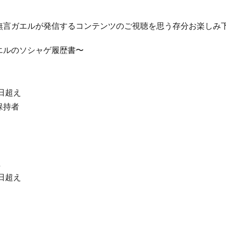
。
無言ガエルが発信するコンテンツのご視聴を思う存分お楽しみ
エルのソシャゲ履歴書〜
日超え
保持者
上
日超え