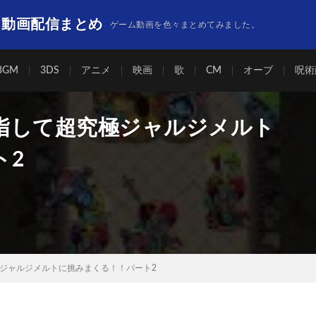
】動画配信まとめ
ゲーム動画を色々まとめてみました。
BGM
3DS
アニメ
映画
歌
CM
オーブ
呪術
指して超究極ジャルジメルト
ト2
ジャルジメルトに挑みまくる！！パート2