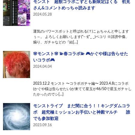
モンスト 超獣コラボこずとも新限定はくる 初見
さん&コメントめっちゃ読みます
2024.05.28
運気のパワースポットと呼ばれる(？)こぉちゃんと申します
ぅ～。 よろしくお願いします(*- -)(*_ _)ペコリ ※誹謗中傷、
煽り、ガチャなどの『結[…]
🌸モンスト🌸 💫春コラボ💫 🎮かぐや様は告らせた
いコラボ🎮
2024.04.04
2023.12.2 モンスト 〜コラボガチャ編〜 2023.4.8にコラボ
(かぐや様は告らせたい)が来てて星玉が46/50で星玉ガチャし
たかったのでシ[…]
モンストライブ まだ間に合う！！キングダムコラ
ボ 超究極ミッションお手伝いと神殿マルチ 誰
でも参加歓迎
2023.09.16