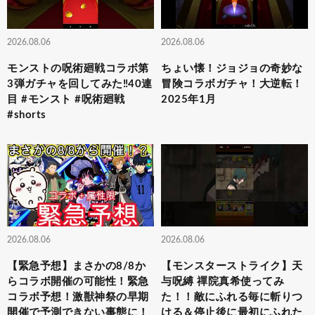
2026.08.06
2026.08.06
モンストの呪術廻戦コラボ第
ちょい懐！ジョジョの奇妙な
3弾ガチャを回してみた‼️40連
冒険コラボガチャ！大逆転！
目 #モンスト #呪術廻戦
2025年1月
#shorts
2026.08.06
2026.08.06
【緊急予想】まさかの8/8か
【モンスターストライク】天
らコラボ開催の可能性！緊急
与呪縛 禪院真希使ってみ
コラボ予想！激獣神祭の早期
た！！敵にふれる毎に斬りつ
開催で予測できない事態に！
ける＆停止後に最初にふれた