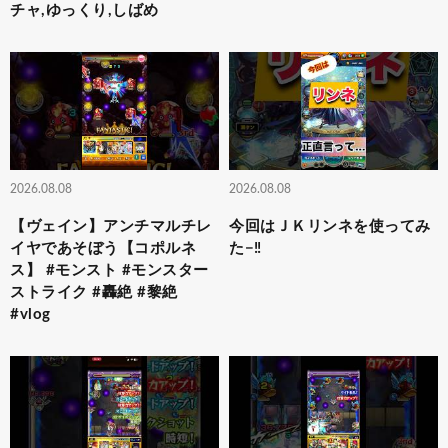
チャ,ゆっくり,しばめ
2026.08.08
2026.08.08
【ヴェイン】アンチマルチレ
今回はＪＫリンネを使ってみ
イヤであそぼう【コポルネ
た−‼️
ス】 #モンスト #モンスター
ストライク #轟絶 #黎絶
#vlog