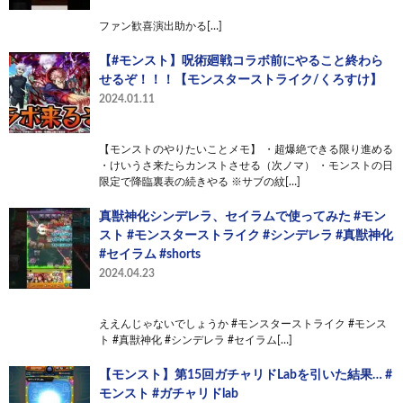
ファン歓喜演出助かる[…]
【#モンスト】呪術廻戦コラボ前にやること終わら
せるぞ！！！【モンスターストライク/くろすけ】
2024.01.11
【モンストのやりたいことメモ】 ・超爆絶できる限り進める
・けいうさ来たらカンストさせる（次ノマ） ・モンストの日
限定で降臨裏表の続きやる ※サブの紋[…]
真獣神化シンデレラ、セイラムで使ってみた #モン
スト #モンスターストライク #シンデレラ #真獣神化
#セイラム #shorts
2024.04.23
ええんじゃないでしょうか #モンスターストライク #モンス
ト #真獣神化 #シンデレラ #セイラム[…]
【モンスト】第15回ガチャリドLabを引いた結果… #
モンスト #ガチャリドlab