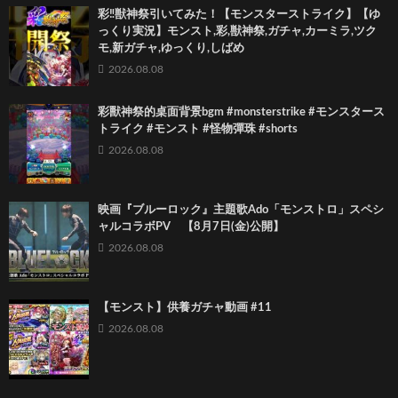
彩‼獣神祭引いてみた！【モンスターストライク】【ゆ
っくり実況】モンスト,彩,獣神祭,ガチャ,カーミラ,ツク
モ,新ガチャ,ゆっくり,しばめ
2026.08.08
彩獸神祭的桌面背景bgm #monsterstrike #モンスタース
トライク #モンスト #怪物彈珠 #shorts
2026.08.08
映画『ブルーロック』主題歌Ado「モンストロ」スペシ
ャルコラボPV 【8月7日(金)公開】
2026.08.08
【モンスト】供養ガチャ動画 #11
2026.08.08