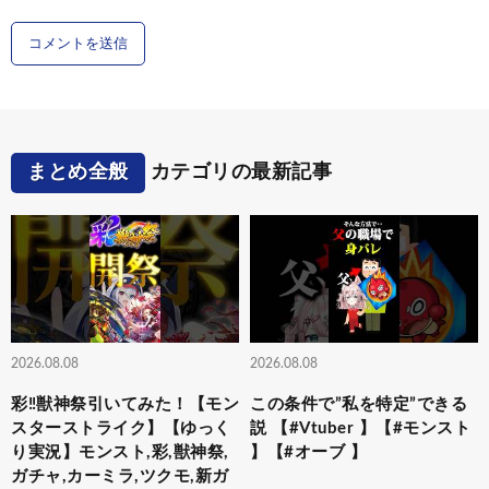
まとめ全般
カテゴリの最新記事
2026.08.08
2026.08.08
彩‼獣神祭引いてみた！【モン
この条件で”私を特定”できる
スターストライク】【ゆっく
説 【#Vtuber 】【#モンスト
り実況】モンスト,彩,獣神祭,
】【#オーブ 】
ガチャ,カーミラ,ツクモ,新ガ