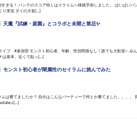
利すぎる！ バンテのスコア特Ｌはスライムへ移植手術しました。 ばいばいバン
くり実況 ダイの大冒[…]
】天魔『試練・庭園』とコラボと未開と禁忌✨
#ライブ #参加型 モンスト初心者、年齢、性別関係なし！誰でも大歓迎✨ み
チは基本、近くで貼っ[…]
】モンスト初心者が闇属性のセイラムに挑んでみた
ラムは勝てましたか？ 自分はこんなパーティーで何とか勝てました。。。。 
outube.c[…]