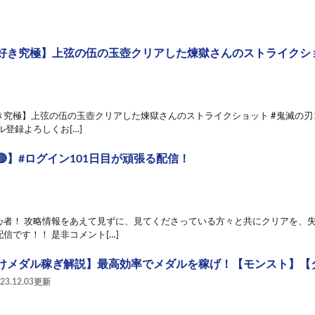
好き究極】上弦の伍の玉壺クリアした煉獄さんのストライクショット
究極】上弦の伍の玉壺クリアした煉獄さんのストライクショット #鬼滅の刃コラ
ル登録よろしくお[…]
】#ログイン101日目が頑張る配信！
心者！ 攻略情報をあえて見ずに、見てくださっている方々と共にクリアを、
信です！！ 是非コメント[…]
けメダル稼ぎ解説】最高効率でメダルを稼げ！【モンスト】【
023.12.03更新