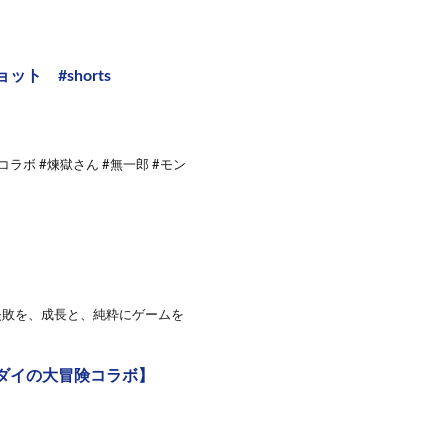
 #shorts
ボ #煉獄さん #無一郎 #モン
失敗を、成長と、純粋にゲームを
ダイの大冒険コラボ】