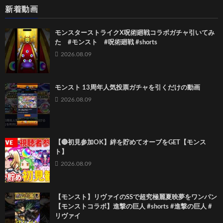
新着動画
モンスターストライクX呪術廻戦コラボガチャ引いてみ
た #モンスト #呪術廻戦 #shorts
2026.08.09
モンスト 13周年人気投票ガチャを引くだけの動画
2026.08.09
【🔴初見参加OK】絆を貯めてオーブをGET【モンス
ト】
2026.08.09
【モンスト】リヴァイのSSで超究極麗夏映夢を ワンパン
【モンストコラボ】進撃の巨人 #shorts #進撃の巨人 #
リヴァイ