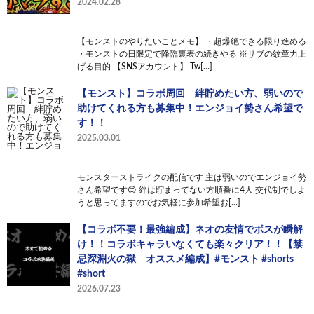
2024.02.28
【モンストのやりたいことメモ】 ・超爆絶できる限り進める
・モンストの日限定で降臨裏表の続きやる ※サブの紋章力上
げる目的 【SNSアカウント】 Tw[…]
【モンスト】コラボ周回 絆貯めたい方、弱いので
助けてくれる方も募集中！エンジョイ勢さん希望で
す！！
2025.03.01
モンスターストライクの配信です 主は弱いのでエンジョイ勢
さん希望です😊 絆は貯まってない方順番に4人 交代制でしよ
うと思ってますのでお気軽に参加希望お[…]
【コラボ不要！最強編成】ネオの友情でボスが瞬解
け！！コラボキャラいなくても楽々クリア！！【禁
忌深淵火の獄 オススメ編成】#モンスト #shorts
#short
2026.07.23