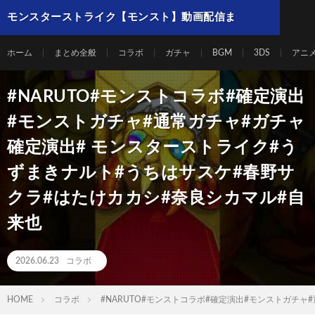
モンスターストライク【モンスト】動画配信ま
とめ
ホーム
まとめ全般
コラボ
ガチャ
BGM
3DS
アニ
#NARUTO#モンストコラボ#確定演出
#モンストガチャ#通常ガチャ#ガチャ
確定演出# モンスターストライク#う
ずまきナルト#うちはサスケ#春野サ
クラ#はたけカカシ#奈良シカマル#自
来也
2026.06.23
コラボ
HOME
コラボ
#NARUTO#モンストコラボ#確定演出#モンストガチ