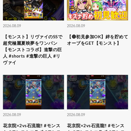
2026.08.09
2026.08.09
【モンスト】リヴァイのSSで
【🔴初見参加OK】絆を貯めて
超究極麗夏映夢を ワンパン
オーブをGET【モンスト】
【モンストコラボ】進撃の巨
人 #shorts #進撃の巨人 #リ
ヴァイ
2026.08.09
2026.08.09
花京院×2vs石流龍‼️ #モンス
花京院×2vs石流龍‼️ #モンス