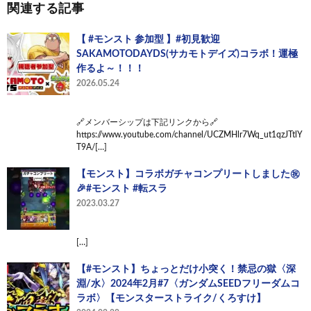
関連する記事
【 #モンスト 参加型 】#初見歓迎
SAKAMOTODAYDS(サカモトデイズ)コラボ！運極
作るよ～！！！
2026.05.24
🔗メンバーシップは下記リンクから🔗
https://www.youtube.com/channel/UCZMHlr7Wq_ut1qzJTtlY
T9A/[…]
【モンスト】コラボガチャコンプリートしました㊗️
🎉#モンスト #転スラ
2023.03.27
[…]
【#モンスト】ちょっとだけ小突く！禁忌の獄〈深
淵/水〉2024年2月#7〈ガンダムSEEDフリーダムコ
ラボ〉【モンスターストライク/くろすけ】