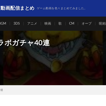
】動画配信まとめ
ゲーム動画を色々まとめてみました。
BGM
3DS
アニメ
映画
歌
CM
オーブ
呪術
ラボガチャ40連
0連