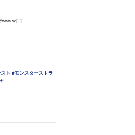
/www.yo[…]
スト #モンスターストラ
ャ