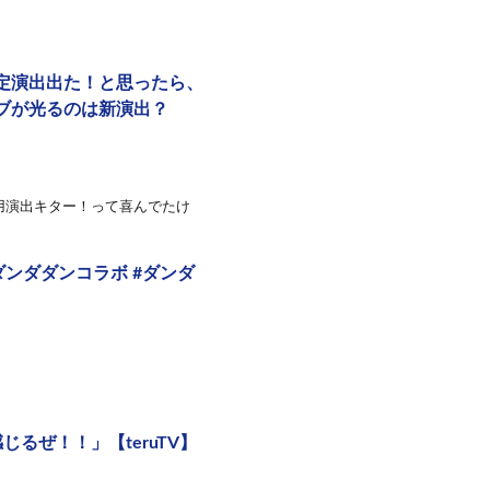
定演出出た！と思ったら、
ブが光るのは新演出？
用演出キター！って喜んでたけ
ダンダダンコラボ #ダンダ
るぜ！！」【teruTV】