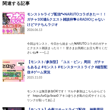
関連する記事
モンスト✨️ライブ配信🐾NARUTOコラボきたー！！
ガチャ100連&クエスト雑談枠🐕️☆RADIOじゃない
けどマナちんラジオ
2026.06.13
今回はモンスト、今日から始まったNARUTOコラボのガチャ
とクエスト雑談まったり！！ 皆さまお気軽にお立ち寄りくだ
さいね🌟 ——[…]
【モンスト/参加型】「ユエ・ビン」周回 ガチャ
もあるよ #モンスト #モンスターストライク #縦型配
信 #ゲーム実況
2025.11.03
モンストは無言参加OKです！ マルチ参加はこちらからどう
ぞ https://ur0.jp/brao0 アキコ@うさぎ島の公式サイトにも
リンクが貼ってあ[…]
【モンスト】今夜はそっとライブ配信 神殿周回