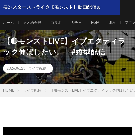
モンスターストライク【モンスト】動画配信ま
とめ
ホーム
まとめ全般
コラボ
ガチャ
BGM
3DS
アニ
【🔴モンストLIVE】イプエクティラ
ック伸ばしたい。 #縦型配信
2026.06.23
ライブ配信
HOME
ライブ配信
【🔴モンストLIVE】イプエクティラック伸ばしたい