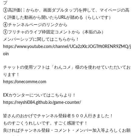
プ
③高評価(︙からか、画面ダブルタップ)を押して、マイページの高
く評価した動画から開いたらURLが踏める（らしいです）
④チャンネルページのリンクから
⑤フリチャのライブ枠固定コメントから（本垢のみ）
メンバーシップに関してはこちらから！
https://www.youtube.com/channel/UCa2zXlcJOGTfft0RENR9ZMQ/j
oin
チャットの使用ソフトは「わんコメ」様のを使わせていただいてお
ります！
https://onecomme.com
EXカウンターについてはこちらより！
https://reyshi084.github.io/game-counter/
皆さんのおかげでチャンネル登録者５００人行きました！
ものすごくうれしいです。すごく感謝です！
良ければチャンネル登録・コメント・メンバー加入等よろしくお願