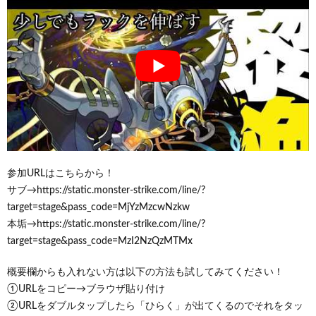
参加URLはこちらから！
サブ→https://static.monster-strike.com/line/?
target=stage&pass_code=MjYzMzcwNzkw
本垢→https://static.monster-strike.com/line/?
target=stage&pass_code=MzI2NzQzMTMx
概要欄からも入れない方は以下の方法も試してみてください！
①URLをコピー→ブラウザ貼り付け
②URLをダブルタップしたら「ひらく」が出てくるのでそれをタッ