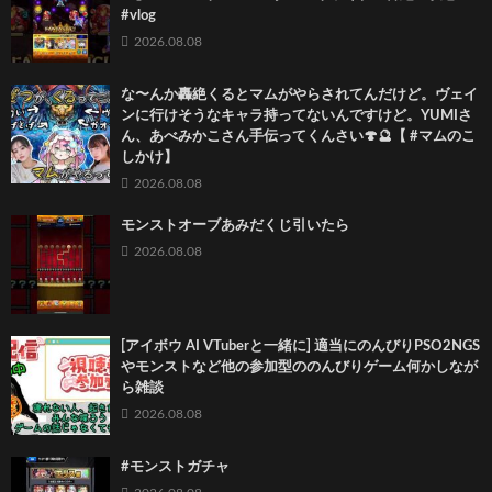
#vlog
2026.08.08
な〜んか轟絶くるとマムがやらされてんだけど。ヴェイ
ンに行けそうなキャラ持ってないんですけど。YUMIさ
ん、あべみかこさん手伝ってくんさい🍄🔮【 #マムのこ
しかけ】
2026.08.08
モンストオーブあみだくじ引いたら
2026.08.08
[アイボウ AI VTuberと一緒に] 適当にのんびりPSO2NGS
やモンストなど他の参加型ののんびりゲーム何かしなが
ら雑談
2026.08.08
#モンストガチャ