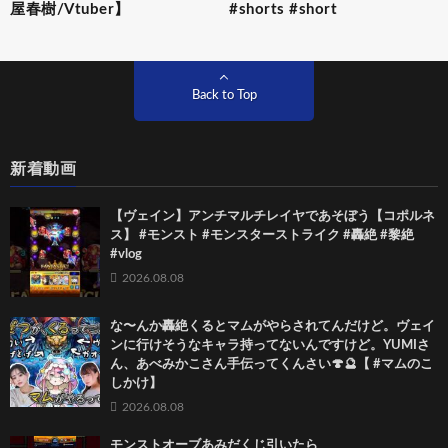
屋春樹/Vtuber】
#shorts #short
Back to Top
新着動画
【ヴェイン】アンチマルチレイヤであそぼう【コポルネ
ス】 #モンスト #モンスターストライク #轟絶 #黎絶
#vlog
2026.08.08
な〜んか轟絶くるとマムがやらされてんだけど。ヴェイ
ンに行けそうなキャラ持ってないんですけど。YUMIさ
ん、あべみかこさん手伝ってくんさい🍄🔮【 #マムのこ
しかけ】
2026.08.08
モンストオーブあみだくじ引いたら