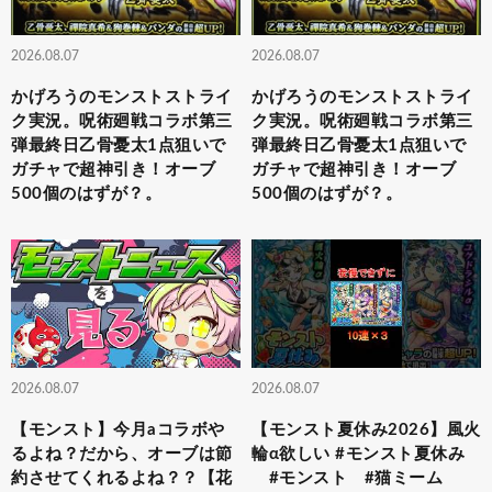
2026.08.07
2026.08.07
かげろうのモンストストライ
かげろうのモンストストライ
ク実況。呪術廻戦コラボ第三
ク実況。呪術廻戦コラボ第三
弾最終日乙骨憂太1点狙いで
弾最終日乙骨憂太1点狙いで
ガチャで超神引き！オーブ
ガチャで超神引き！オーブ
500個のはずが？。
500個のはずが？。
2026.08.07
2026.08.07
【モンスト】今月aコラボや
【モンスト夏休み2026】風火
るよね？だから、オーブは節
輪α欲しい #モンスト夏休み
約させてくれるよね？？【花
#モンスト #猫ミーム