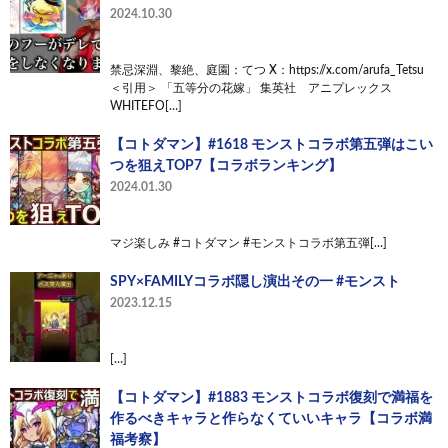
2024.10.30
禁忌深淵、黎絶、庭園：てつ X：https://x.com/arufa_Tetsu
＜引用＞ 「五等分の花嫁」 集英社 アニプレックス
WHITEFO[…]
【コトダマン】#1618 モンストコラボ第五弾はこい
つを狙えTOP7【コラボランキング】
2024.01.30
マジ楽しみ #コトダマン #モンストコラボ第五弾[…]
SPY×FAMILYコラボ隠し演出その一 #モンスト
2023.12.15
[…]
【コトダマン】#1883 モンストコラボ復刻で満福を
作るべきキャラと作らなくていいキャラ【コラボ満
福考察】