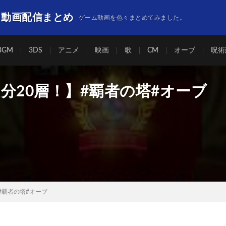
】動画配信まとめ
ゲーム動画を色々まとめてみました。
BGM
3DS
アニメ
映画
歌
CM
オーブ
呪術
分20層！】#覇者の塔#オーブ
#覇者の塔#オーブ