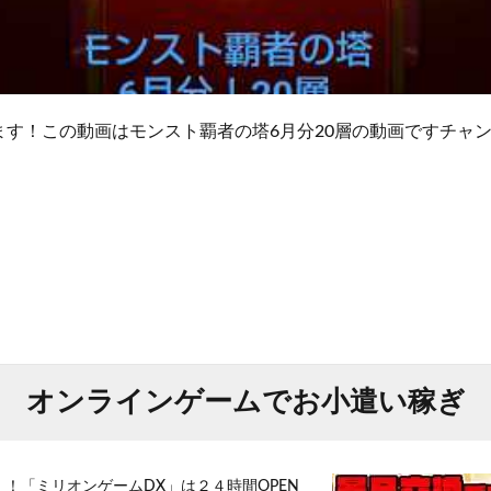
ます！この動画はモンスト覇者の塔6月分20層の動画ですチャ
オンラインゲームでお小遣い稼ぎ
！！「ミリオンゲームDX」は２４時間OPEN