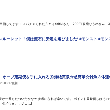
目指してます！ スパチャくれた方々 ↓ faRixiさん 200円 双葉むうchさん 3
レルーレット！僕は流石に安定を選びました! #モンスト #モン
】オーブ定期便を手に入れろ⑤爆絶黄泉☆超簡単☆雑魚３体連
023.03.17更新
泉が一番もたついたかなｗ 参考になれば幸いです。 ポイント同時倒しはその
 ダメウォ、リジェ[…]