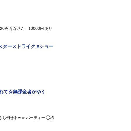
20円 ななさん 10000円 あり
スターストライク #ショー
れて☆無課金者がゆく
うち倒せるｗｗ パーティー ①朽