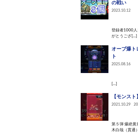
の戦い
2023.10.12
登録者1000人
がとうござ[…]
オーブ爆ト
ト
2025.08.16
[…]
【モンスト
2021.10.29
2
第５弾 爆絶黄
木白哉（貫通）