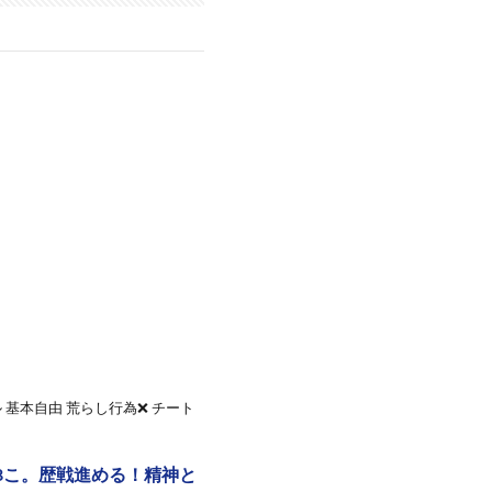
基本自由 荒らし行為❌ チート
8こ。歴戦進める！精神と