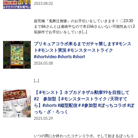
2023.08.02
超究極『鬼舞辻無惨』のお手伝いをしていきます！ 〇23:30
まで(kkさんとは連絡中なので本日kkさんいない可能性あり) 2
垢操作でお手伝いをしていき[…]
プリキュアコラボ来るまでガチャ禁します#モンス
ト#モンスト実況 #モンスターストライク
#shortvideo #shorts #short
2026.05.08
[…]
【 #モンスト 】ネブカドネザル勲章99を目指して
#2 参加型【 #モンスターストライク /天羽すて
ら】#shorts #縦型配信 # #参加型 #ぼっちコラボ #ぼ
っち・ざ・ろっく
2025.05.29
いつの間にか終わったコナンコラボ。そして始まるぼっちコ