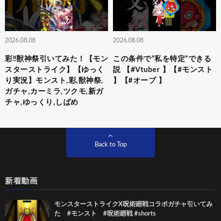
2026.08.08
2026.08.08
彩‼獣神祭引いてみた！【モン
この条件で”私を特定”できる
スターストライク】【ゆっく
説 【#Vtuber 】【#モンスト
り実況】モンスト,彩,獣神祭,
】【#オーブ 】
ガチャ,カーミラ,ツクモ,新ガ
チャ,ゆっくり,しばめ
Back to Top
新着動画
モンスターストライクX呪術廻戦コラボガチャ引いてみ
た #モンスト #呪術廻戦 #shorts