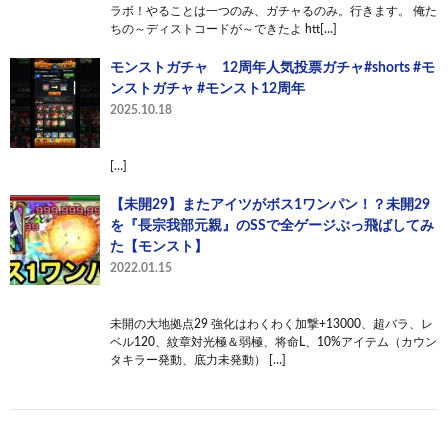
ラボ！やることは一つのみ、ガチャるのみ。行きます。 俺た
ちの～ディストコードが～できたよ htt[…]
モンストガチャ 12周年人気投票ガチャ#shorts #モ
ンストガチャ #モンスト12周年
2025.10.18
[…]
【未開29】またアイツがボス1ワンパン！？未開29
を『長宗我部元親』のSSで全ゲージぶっ飛ばしてみ
た【モンスト】
2022.01.15
未開の大地拠点29 強化はわくわく加撃+13000、超バラ、レ
ベル120、紋章対光極＆弱極、将命L、10%アイテム（カウン
タキラー発動、底力未発動） […]