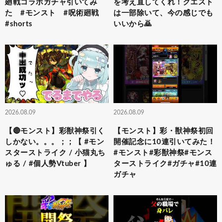
廻戦コラボガチャ引いてみ
を考え直してくれ！クエスト
た #モンスト #呪術廻戦
は一部除いて、今の感じでも
#shorts
いいから🙇
2026.08.09
2026.08.09
【🔴モンスト】彩獣神祭引く
【モンスト】彩・獣神祭初回
しかない。。。；；【 #モン
開催記念に10連引いてみた！
スターストライク / 小猫丸ち
#モンスト#彩獣神祭#モンス
ゅる / #個人勢Vtuber 】
ターストライク#ガチャ#10連
ガチャ