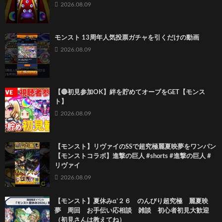
2026.08.09
モンスト 13周年人気投票ガチャを引くだけの動画
2026.08.09
【🔴初見参加OK】絆を貯めてオーブをGET【モンス
ト】
2026.08.09
【モンスト】リヴァイのSSで超究極麗夏映夢を ワンパン
【モンストコラボ】進撃の巨人 #shorts #進撃の巨人 #
リヴァイ
2026.08.09
【モンスト】夏休みα’２６ のんびり超究極 麗夏映
夢 周回 お手伝い応相談 雑談 初心者初見大歓迎
（初見さんは教えてね）