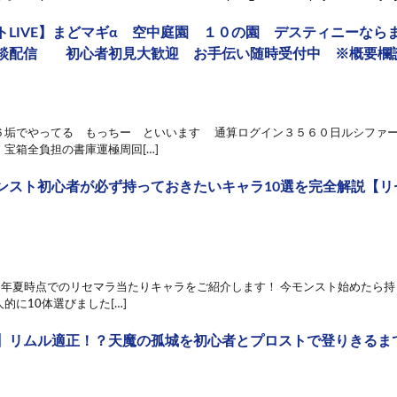
トLIVE】まどマギα 空中庭園 １０の園 デスティニーなら
談配信 初心者初見大歓迎 お手伝い随時受付中 ※概要欄
６垢でやってる もっちー といいます 通算ログイン３５６０日ルシファー
宝箱全負担の書庫運極周回[…]
ンスト初心者が必ず持っておきたいキャラ10選を完全解説【リ
026年夏時点でのリセマラ当たりキャラをご紹介します！ 今モンスト始めたら
的に10体選びました[…]
】リムル適正！？天魔の孤城を初心者とプロストで登りきるま