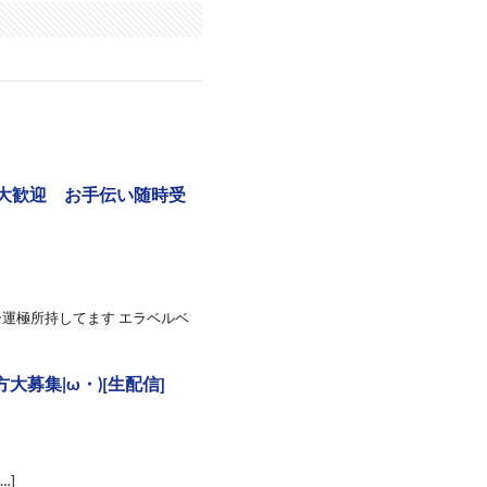
見大歓迎 お手伝い随時受
運極所持してます エラベルベ
大募集|ω・)[生配信]
…]