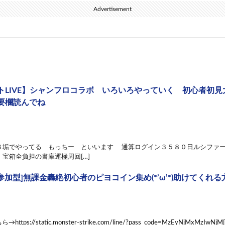
Advertisement
トLIVE】シャンフロコラボ いろいろやっていく 初心者初
要欄読んでね
６垢でやってる もっちー といいます 通算ログイン３５８０日ルシファー
宝箱全負担の書庫運極周回[…]
[参加型]無課金轟絶初心者のピヨコイン集め(*’ω’*)助けてくれる方
tps://static.monster-strike.com/line/?pass_code=MzEyNjMxMzIwNjM[