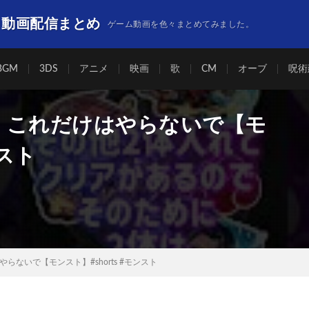
】動画配信まとめ
ゲーム動画を色々まとめてみました。
BGM
3DS
アニメ
映画
歌
CM
オーブ
呪術
】これだけはやらないで【モ
ンスト
ないで【モンスト】#shorts #モンスト