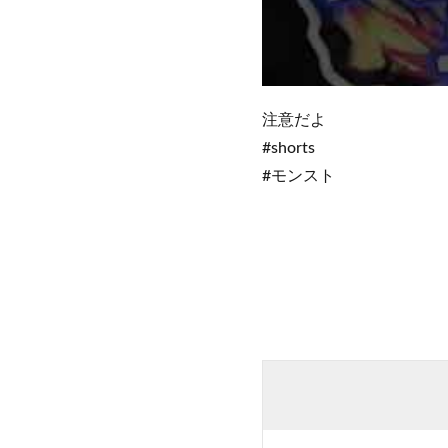
注意だよ
#shorts
#モンスト