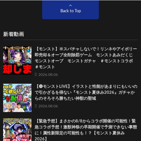
Back to Top
新着動画
【モンスト】※スパチャしないで！リンネやアイボリー
即売却＆オーブ全削除罰ゲーム モンストあみだくじ
モンストオーブ モンストガチャ ＃モンストコラボ
＃モンスト
2026.08.06
【🔴モンストLIVE】イラストと性能があまりにもいいの
で引かざるを得ない『モンスト夏休み2026』ガチャか
らのそろそろ勝ちたい神獣の聖域
2026.08.06
【緊急予想】まさかの8/8からコラボ開催の可能性！緊
急コラボ予想！激獣神祭の早期開催で予測できない事態
に！属性新限定の可能性も！？【モンスト夏休み
2026】