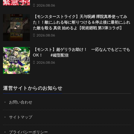
2026.08.06
【モンスターストライク】天与呪縛 禪院真希使ってみ
た！！敵にふれる毎に斬りつける＆停止後に最初にふれ
た敵を殴る 真依 始めるよ【呪術廻戦 第3弾コラボ】
2026.08.06
【モンスト】超ゲリラお助け！ 一応なんでもどこでも
OK！ #縦型配信
2026.08.06
運営サイトからのお知らせ
お問い合わせ
サイトマップ
プライバシーポリシー