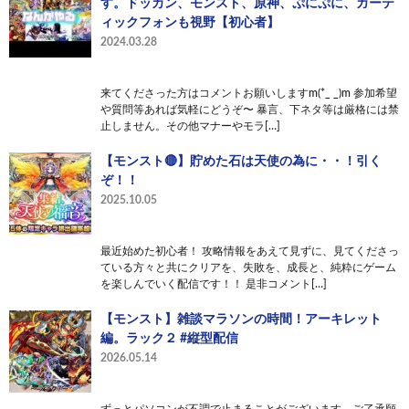
す。ドッカン、モンスト、原神、ぷにぷに、ガーテ
ィックフォンも視野【初心者】
2024.03.28
来てくださった方はコメントお願いしますm(*_ _)m 参加希望
や質問等あれば気軽にどうぞ〜 暴言、下ネタ等は厳格には禁
止しません。その他マナーやモラ[…]
【モンスト🔴】貯めた石は天使の為に・・！引く
ぞ！！
2025.10.05
最近始めた初心者！ 攻略情報をあえて見ずに、見てくださっ
ている方々と共にクリアを、失敗を、成長と、純粋にゲーム
を楽しんでいく配信です！！ 是非コメント[…]
【モンスト】雑談マラソンの時間！アーキレット
編。ラック２ #縦型配信
2026.05.14
ずっとパソコンが不調で止まることがございます、ご了承願