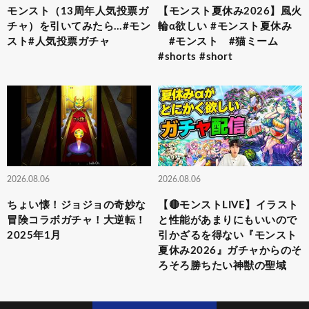
モンスト（13周年人気投票ガ
【モンスト夏休み2026】風火
チャ）を引いてみたら…#モン
輪α欲しい #モンスト夏休み
スト#人気投票ガチャ
#モンスト #猫ミーム
#shorts #short
2026.08.06
2026.08.06
ちょい懐！ジョジョの奇妙な
【🔴モンストLIVE】イラスト
冒険コラボガチャ！大逆転！
と性能があまりにもいいので
2025年1月
引かざるを得ない『モンスト
夏休み2026』ガチャからのそ
ろそろ勝ちたい神獣の聖域