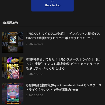
Back to Top
新着動画
【モンスト マクロスコラボ】 インメルマンSSボイス
#shorts #声優#マクロスコラボ #マクロス#アニメ
2026.08.08
彩‼獣神祭引いてみた！【モンスターストライク】【ゆ
っくり実況】モンスト,彩,獣神祭,ガチャ,カーミラ,ツク
モ,新ガチャ,ゆっくり,しばめ
2026.08.08
彩獸神祭的桌面背景bgm #monsterstrike #モンスタース
トライク #モンスト #怪物彈珠 #shorts
2026.08.08