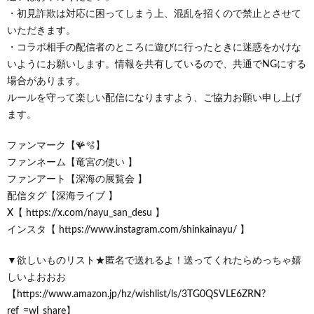
・初見詐欺は対応に困ってしまう上、混乱を招くので禁止とさせて
いただきます。
・コラボ相手の配信者のところに遊びに行ったときに迷惑をかけな
いようにお願いします。情報を共有しているので、共通でNGにする
場合があります。
ルールを守って楽しい配信になりますよう、ご協力お願い申し上げ
ます。
ファンマーク【🪸🫧】
ファンネーム【竜宮の使い 】
ファンアート【深海の展覧会 】
配信タグ【深海ライブ 】
X【 https://x.com/nayu_san_desu 】
インスタ【 https://www.instagram.com/shinkainayu/ 】
▼欲しいものリスト★匿名で送れるよ！送ってくれたらめっちゃ嬉
しいよおおお
【https://www.amazon.jp/hz/wishlist/ls/3TG0QSVLE6ZRN?
ref_=wl_share】