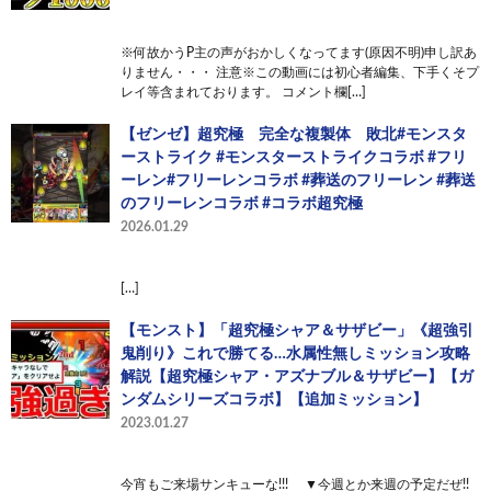
※何故かうP主の声がおかしくなってます(原因不明)申し訳あ
りません・・・ 注意※この動画には初心者編集、下手くそプ
レイ等含まれております。 コメント欄[…]
【ゼンゼ】超究極 完全な複製体 敗北#モンスタ
ーストライク #モンスターストライクコラボ #フリ
ーレン#フリーレンコラボ #葬送のフリーレン #葬送
のフリーレンコラボ #コラボ超究極
2026.01.29
[…]
【モンスト】「超究極シャア＆サザビー」《超強引
鬼削り》これで勝てる…水属性無しミッション攻略
解説【超究極シャア・アズナブル＆サザビー】【ガ
ンダムシリーズコラボ】【追加ミッション】
2023.01.27
今宵もご来場サンキューな!!! ▼今週とか来週の予定だぜ!!