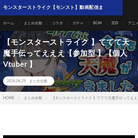
モンスターストライク【モンスト】動画配信ま
とめ
ホーム
まとめ全般
コラボ
ガチャ
BGM
3DS
アニ
【モンスターストライク 】ててて天
魔手伝ってえええ【参加型 】【個人
Vtuber 】
2026.06.29
まとめ全般
HOME
まとめ全般
【モンスターストライク 】ててて天魔手伝ってえええ【