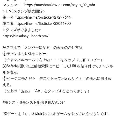
マシュマロ https://marshmallow-qa.com/nayus_life_mhr
✨LINEスタンプ販売開始✨
第一弾 https://line.me/S/sticker/27297644
第二弾 https://line.me/S/sticker/32066800
✨グッズができました✨
https://sinkainayu.booth.pm/
🪸スマホで「メンバーになる」の表示のさせ方🫧
①チャンネルURLをコピー。
（チャンネルホーム→右上の・・・をタップ→共有→コピー）
②Safariを開いて上部検索欄にコピーしたURLを貼り付けてチャンネ
ルを表示。
③ページに飛んだら「デスクトップ用webサイト」の表示に切り替
える。
（左上の「ぁあ」「AA」をタップすると出てきます）
#モンスト #モンスト配信 #個人vtuber
PCゲームを主に、Swichやスマホゲームをやっていくつもりです。