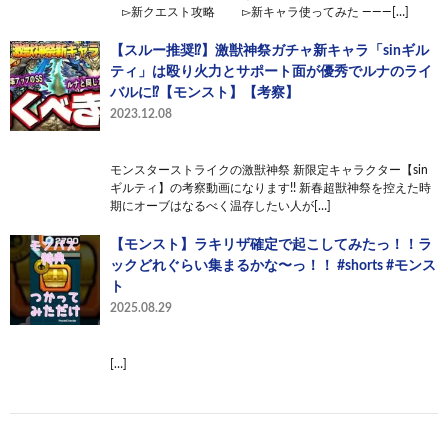
▻新クエスト攻略 ▻新キャラ使ってみた ———[…]
【スルー推奨⁉】激獣神祭ガチャ新キャラ「sinギル
ティ」は殴り火力とサポート面が優秀でルナのライ
バルに⁉【モンスト】【考察】
2023.12.08
モンスターストライクの激獣神祭 新限定キャラクター【sin
ギルティ】の考察動画になります!! 新春超獣神祭を控えた時
期にオーブはなるべく温存したい人が[…]
【モンスト】ラキリザ確定で起こしてみたっ！！ラ
ックどれぐらい集まるかな〜っ！！ #shorts #モンス
ト
2025.08.29
[…]