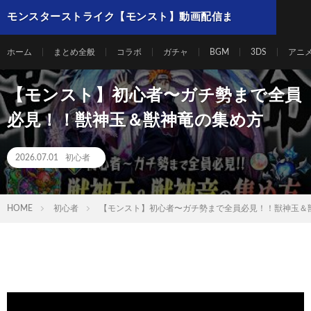
モンスターストライク【モンスト】動画配信ま
とめ
ホーム
まとめ全般
コラボ
ガチャ
BGM
3DS
アニ
【モンスト】初心者〜ガチ勢まで全員
必見！！獣神玉＆獣神竜の集め方
2026.07.01
初心者
HOME
初心者
【モンスト】初心者〜ガチ勢まで全員必見！！獣神玉＆