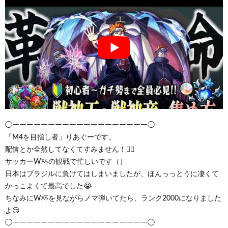
◯ーーーーーーーーーーーーーーーーーーー◯
「M4を目指し者」りあぐーです。
配信とか全然してなくてすみません！🙇‍♂️
サッカーW杯の観戦で忙しいです（）
日本はブラジルに負けてはしまいましたが、ほんっっとうに凄くて
かっこよくて最高でした😭
ちなみにW杯を見ながらノマ弾いてたら、ランク2000になりました
よ😏
◯ーーーーーーーーーーーーーーーーーーー◯