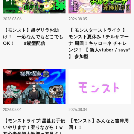
2026.08.06
2026.08.05
【モンスト】超ゲリラお助
【 モンスターストライク 】
け！ 一応なんでもどこでも
モンスト夏休み！チルサマー
OK！ #縦型配信
ナ 周回！キャローネ チャレ
ンジ！ 【 新人vtuber / saya²
】 参加型
2026.08.04
2026.08.04
【モンストライブ]星墓お手伝
【モンスト】みんなと書庫周
いやります！登りながら！ｗ
回！！