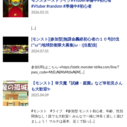
モンスターストライク#Vtuber準備中#初心者
#Vtuber #random #準備中#初心者
2026.03.31
[…]
[モンスト][参加型]無課金轟絶初心者の１０号討伐
(*’ω’*)地球防衛隊大募集|ω・)[生配信]
2024.07.01
参加URLはこちら→https://static.monster-strike.com/line/?
pass_code=MzEyNjMxMzIwNjM[…]
【モンスト】🌸天魔『試練・庭園』など🌸初見さん
も大歓迎✨
2025.04.09
#モンスト #ライブ #参加型 モンスト初心者、年齢、性別
関係なし！誰でも大歓迎✨ みんなで一緒に仲良く楽しく遊び
ましょう！ マルチは基本、近くで貼っ[…]