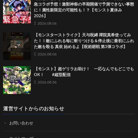
急コラボ予想！激獣神祭の早期開催で予測できない事態
に！属性新限定の可能性も！？【モンスト夏休み
2026】
2026.08.06
【モンスターストライク】天与呪縛 禪院真希使ってみ
た！！敵にふれる毎に斬りつける＆停止後に最初にふれ
た敵を殴る 真依 始めるよ【呪術廻戦 第3弾コラボ】
2026.08.06
【モンスト】超ゲリラお助け！ 一応なんでもどこでも
OK！ #縦型配信
2026.08.06
運営サイトからのお知らせ
お問い合わせ