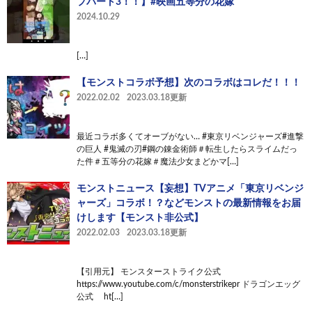
プパート3！！】#映画五等分の花嫁
2024.10.29
[…]
【モンストコラボ予想】次のコラボはコレだ！！！
2022.02.02
2023.03.18更新
最近コラボ多くてオーブがない… #東京リベンジャーズ#進撃
の巨人 #鬼滅の刃#鋼の錬金術師＃転生したらスライムだっ
た件＃五等分の花嫁＃魔法少女まどかマ[…]
モンストニュース【妄想】TVアニメ「東京リベンジ
ャーズ」コラボ！？などモンストの最新情報をお届
けします【モンスト非公式】
2022.02.03
2023.03.18更新
【引用元】 モンスターストライク公式
https://www.youtube.com/c/monsterstrikepr ドラゴンエッグ
公式 ht[…]