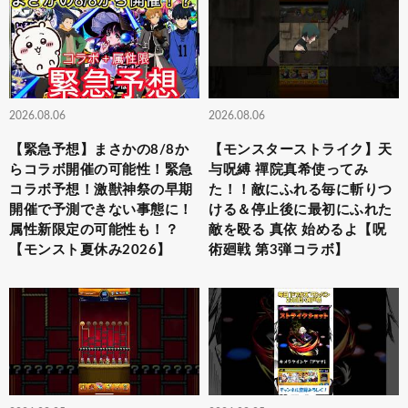
2026.08.06
2026.08.06
【緊急予想】まさかの8/8か
【モンスターストライク】天
らコラボ開催の可能性！緊急
与呪縛 禪院真希使ってみ
コラボ予想！激獣神祭の早期
た！！敵にふれる毎に斬りつ
開催で予測できない事態に！
ける＆停止後に最初にふれた
属性新限定の可能性も！？
敵を殴る 真依 始めるよ【呪
【モンスト夏休み2026】
術廻戦 第3弾コラボ】