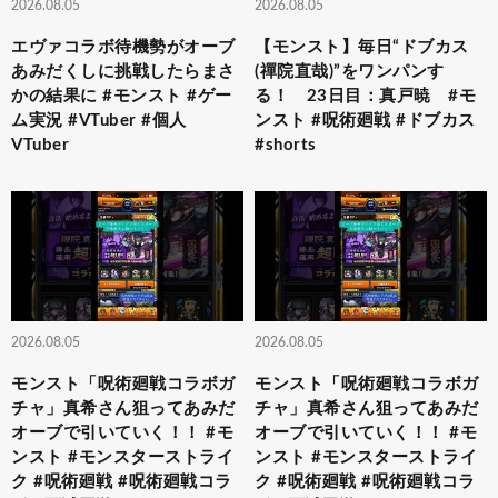
2026.08.05
2026.08.05
エヴァコラボ待機勢がオーブ
【モンスト】毎日“ドブカス
あみだくしに挑戦したらまさ
(禪院直哉)”をワンパンす
かの結果に #モンスト #ゲー
る！ 23日目：真戸暁 #モ
ム実況 #VTuber #個人
ンスト #呪術廻戦 #ドブカス
VTuber
#shorts
2026.08.05
2026.08.05
モンスト「呪術廻戦コラボガ
モンスト「呪術廻戦コラボガ
チャ」真希さん狙ってあみだ
チャ」真希さん狙ってあみだ
オーブで引いていく！！ #モ
オーブで引いていく！！ #モ
ンスト #モンスターストライ
ンスト #モンスターストライ
ク #呪術廻戦 #呪術廻戦コラ
ク #呪術廻戦 #呪術廻戦コラ