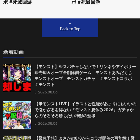
ボ #死滅回游
ボ #死滅回游
Back to Top
新着動画
【モンスト】※スパチャしないで！リンネやアイボリー
即売却＆オーブ全削除罰ゲーム モンストあみだくじ
モンストオーブ モンストガチャ ＃モンストコラボ
＃モンスト
2026.08.06
【🔴モンストLIVE】イラストと性能があまりにもいいの
で引かざるを得ない『モンスト夏休み2026』ガチャか
らのそろそろ勝ちたい神獣の聖域
2026.08.06
【緊急予想】まさかの8/8からコラボ開催の可能性！緊