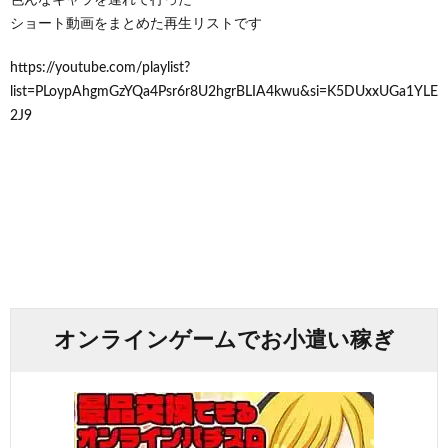
ショート動画をまとめた再生リストです
https://youtube.com/playlist?
list=PLoypAhgmGzYQa4Psr6r8U2hgrBLIA4kwu&si=K5DUxxUGa1YLE
2J9
オンラインゲームでお小遣い稼ぎ