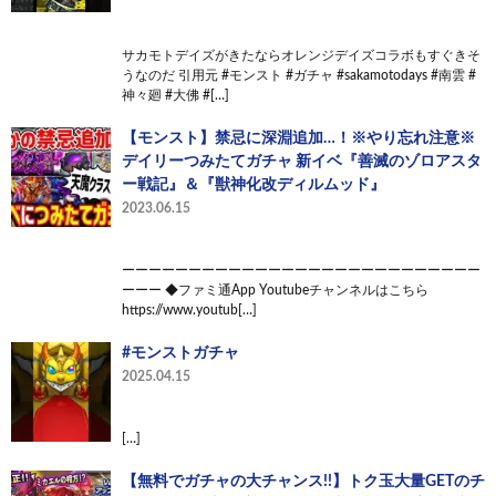
サカモトデイズがきたならオレンジデイズコラボもすぐきそ
うなのだ 引用元 #モンスト #ガチャ #sakamotodays #南雲 #
神々廻 #大佛 #[…]
【モンスト】禁忌に深淵追加…！※やり忘れ注意※
デイリーつみたてガチャ 新イベ『善滅のゾロアスタ
ー戦記』＆『獣神化改ディルムッド』
2023.06.15
ーーーーーーーーーーーーーーーーーーーーーーーーーーー
ーーー ◆ファミ通App Youtubeチャンネルはこちら
https://www.youtub[…]
#モンストガチャ
2025.04.15
[…]
【無料でガチャの大チャンス!!】トク玉大量GETのチ