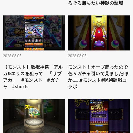
ろそろ勝ちたい神獣の聖域
2026.08.05
2026.08.05
【モンスト】激獣神祭 アル
モンスト！オーブ貯ったので
カ&エリスを狙って 「サブ
色々ガチャ引いて見ました!ま
アカ」 #モンスト #ガチ
かこ..#モンスト#呪術廻戦コ
ャ #shorts
ラボ