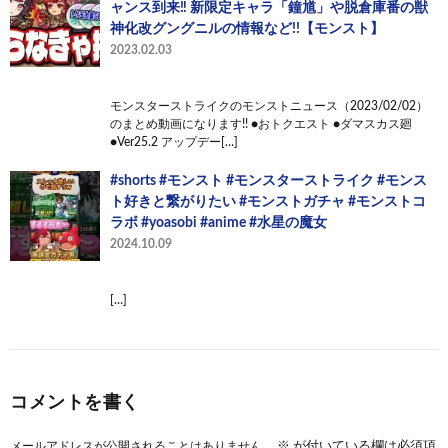
ャンス到来‼︎ 新限定キャラ「鐘馗」や脱倉庫番の獣
神化改グングニルの情報など!!【モンスト】
2023.02.03
モンスターストライクのモンストニュース（2023/02/02）
のまとめ動画になります!! ●おトクエスト ●ダマスカス廻
●Ver25.2 アップデー[…]
#shorts #モンスト #モンスターストライク #モンス
ト好きと繋がりたい #モンストガチャ #モンストコ
ラボ #yoasobi #anime #水星の魔女
2024.10.09
[…]
コメントを書く
メールアドレスが公開されることはありません。
※
が付いている欄は必須項