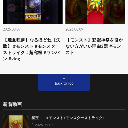
2026.08.09
2026.08.09
【麗夏映夢】なるほどね【失
【モンスト】彩獣神祭を引か
敗】 #モンスト #モンスター
ない方がいい理由3選 #モン
ストライク #超究極 #ワンパ
スト
ン #vlog
Back to Top
新着動画
星玉 #モンスト (モンスターストライク)
2026.08.10