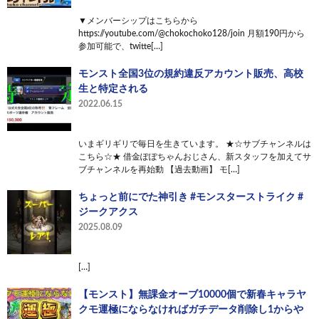
▼メンバーシップはこちらから
https://youtube.com/@chokochoko128/join 月額190円から
参加可能で、twitte[…]
モンスト全国3位の規約違反アカウント販売、高校
生と特定される
2022.06.15
いまギリギリで毎日を生きています。 ★☆サブチャンネルは
こちら☆★ 借金ぽぽちゃんおじさん、新スタッフを加えてサ
ブチャンネルを再始動 【過去動画】 モ[…]
ちょっと前にでた神引き #モンスターストライク #
ジークアクス
2025.08.09
[…]
【モンスト】無課金オーブ10000個で新春キャラヤ
クモ運極にならなければガチデータ削除し1からや