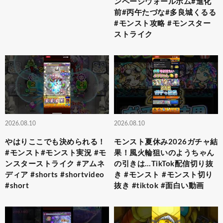
ンページウォールボム#進化
前#丙午たづな#多良城くるる
#モンスト攻略 #モンスター
ストライク
2026.08.10
2026.08.10
やはりここでも決められる！
モンスト夏休み2026ガチャ結
#モンスト#モンスト実況 #モ
果！風火輪狙いのようちゃん
ンスターストライク #アムネ
の引きは…TikTok配信切り抜
ディア #shorts #shortvideo
き #モンスト #モンスト切り
#short
抜き #tiktok #面白い動画