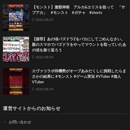
【モンスト】激獣神祭 アルカ&エリスを狙って 「サ
ブアカ」 #モンスト #ガチャ #shorts
2026.08.05
【謝罪】あの頃パズドラZをバカにしてごめんなさい。
親のスマホでパズドラをやってマウントを取っていたあ
の頃を振り返ろう
2026.08.05
エヴァコラボ待機勢がオーブあみだくしに挑戦したらま
さかの結果に #モンスト #ゲーム実況 #VTuber #個人
VTuber
2026.08.05
運営サイトからのお知らせ
お問い合わせ