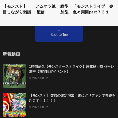
【モンスト】 アムマラ練
縦型 「モンストライブ」参
習しながら雑談 配信
加型 色々周回part７３１
Back to Top
新着動画
1時間耐久【モンスターストライク】超究極・傑 ゼーレ
道中【期間限定イベント】
2026.08.05
【モンスト】 突然の確定演出！遂にグリファンで奇跡を
起こす！！！！！
2026.08.05