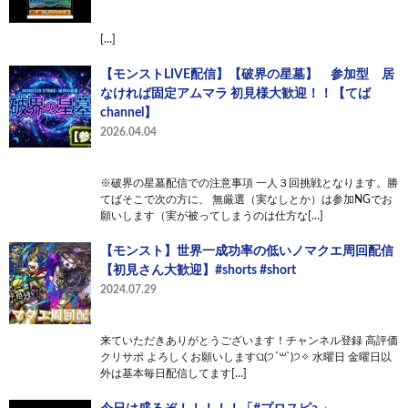
[…]
【モンストLIVE配信】【破界の星墓】 参加型 居
なければ固定アムマラ 初見様大歓迎！！【てば
channel】
2026.04.04
※破界の星墓配信での注意事項 一人３回挑戦となります。勝
てばそこで次の方に、 無厳選（実なしとか）は参加NGでお
願いします（実が被ってしまうのは仕方な[…]
【モンスト】世界一成功率の低いノマクエ周回配信
【初見さん大歓迎】#shorts #short
2024.07.29
来ていただきありがとうございます！チャンネル登録 高評価
クリサポ よろしくお願いしますଘ(੭ˊ꒳​ˋ)੭✧ 水曜日 金曜日以
外は基本毎日配信してます[…]