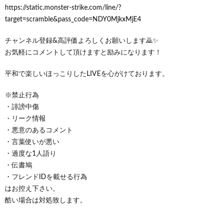
https://static.monster-strike.com/line/?
target=scramble&pass_code=NDY0MjkxMjE4
チャンネル登録&高評価よろしくお願いします🙇✨
お気軽にコメントして頂けますと励みになります！
平和で楽しいほっこりしたLIVEを心がけております。
※禁止行為
・誹謗中傷
・リーク情報
・悪意のあるコメント
・言葉使いが悪い
・過度な1人語り
・伝書鳩
・フレンドIDを載せる行為
はお控え下さい。
酷い場合は対処致します。