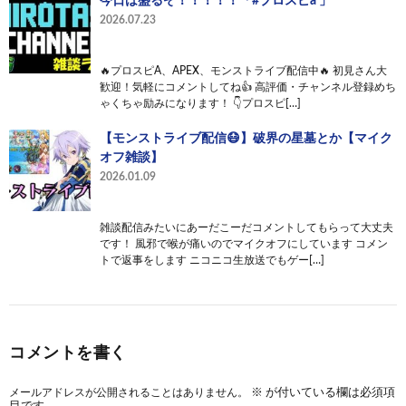
今日は盛るぞ！！！！！「#プロスピa 」
2026.07.23
🔥プロスピA、APEX、モンストライブ配信中🔥 初見さん大
歓迎！気軽にコメントしてね👍 高評価・チャンネル登録めち
ゃくちゃ励みになります！ 👇プロスピ[…]
【モンストライブ配信😷】破界の星墓とか【マイク
オフ雑談】
2026.01.09
雑談配信みたいにあーだこーだコメントしてもらって大丈夫
です！ 風邪で喉が痛いのでマイクオフにしています コメン
トで返事をします ニコニコ生放送でもゲー[…]
コメントを書く
メールアドレスが公開されることはありません。
※
が付いている欄は必須項