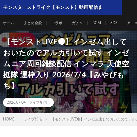
モンスターストライク【モンスト】動画配信ま
とめ
ホーム
まとめ全般
コラボ
ガチャ
BGM
3DS
アニ
【モンストLIVE🔴】インゼム出して
おいたのでアルカ引いて試す インゼ
ムニア周回雑談配信 インマラ 天使空
挺隊 運枠入り 2026/7/4【みやびも
ち】
2026.07.04
ライブ配信
HOME
ライブ配信
【モンストLIVE🔴】インゼム出しておいたのでアルカ