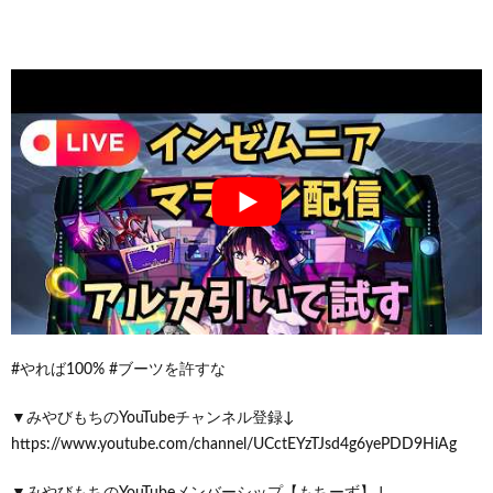
#やれば100% #ブーツを許すな
▼みやびもちのYouTubeチャンネル登録↓
https://www.youtube.com/channel/UCctEYzTJsd4g6yePDD9HiAg
▼みやびもちのYouTubeメンバーシップ【もちーず】↓