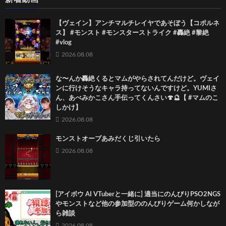
【ヴェイン】アンチマルチレイヤであそぼう【コポルネ
ス】 #モンスト #モンスターストライク #轟絶 #黎絶
#vlog
2026.08.08
な〜んか轟絶くるとマムがやらされてんだけど。ヴェイ
ンに行けそうなキャラ持ってないんですけど。YUMIさ
ん、あべみかこさん手伝ってくんさい🍄🔮【 #マムのこ
しかけ】
2026.08.08
モンストオーブあみだくじ引いたら
2026.08.08
[アイボウ AI VTuberと一緒に] 適当にのんびりPSO2NGS
やモンストなど他の参加型ののんびりゲーム何かしなが
ら雑談
2026.08.08