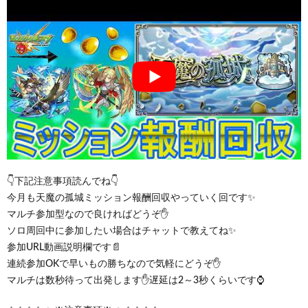
👇下記注意事項読んでね👇
今月も天魔の孤城ミッション報酬回収やっていく回です✨
マルチ参加型なので良ければどうぞ✋
ソロ周回中に参加したい場合はチャットで教えてね✨
参加URL動画説明欄です​📄
連続参加OKで早いもの勝ちなので気軽にどうぞ✋
マルチは数秒待って出発します✋遅延は2～3秒くらいです⌚