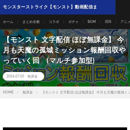
モンスターストライク【モンスト】動画配信ま
とめ
ホーム
まとめ全般
コラボ
ガチャ
BGM
3DS
アニ
【モンスト 文字配信 ほぼ無課金】 今
月も天魔の孤城ミッション報酬回収や
っていく回 (マルチ参加型)
2026.07.05
無課金
HOME
無課金
【モンスト 文字配信 ほぼ無課金】 今月も天魔の孤城ミ