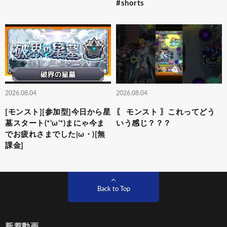
#shorts
2026.08.04
2026.08.04
[モンスト][参加型]今日から星
〖 モンスト 〗これってどう
墓スタート(*’ω’*)まにゃ今ま
いう感じ？？？
でお疲れさまでした|ω・)[無
課金]
Back to Top
新着動画