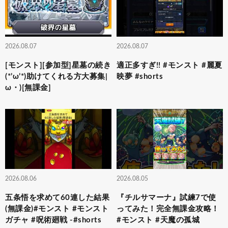
2026.08.07
2026.08.07
[モンスト][参加型]星墓の続き
適正多すぎ!! #モンスト #麗夏
(*’ω’*)助けてくれる方大募集|
映夢 #shorts
ω・)[無課金]
2026.08.06
2026.08.05
五条悟を求めて60連した結果
『チルサマーナ』試練7で使
(無課金)#モンスト #モンスト
ってみた！完全無課金攻略！
ガチャ #呪術廻戦 -#shorts
#モンスト #天魔の孤城