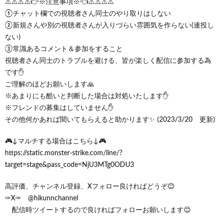
⚠️⚠️⚠️⚠️👉※注意事項※👈⚠️⚠️⚠️⚠️
①チャット欄での視聴者さん同士のやり取りはしない
②新規さんや別の視聴者さんが入りづらい雰囲気を作らない(連投し
ない)
③常識あるコメント＆参加をすること
視聴者さん同士のトラブルを避ける、皆が楽しく配信に参加する為
です✋
ご理解のほどお願いします🙏
※あまりにも酷いと判断した場合は対処いたします✋
※フレンドの募集はしていません✋
その他何かあれば聞いてもらえると助かります✨ (2023/3/20 更新)
🎮↓マルチする場合はこちら↓🎮
https://static.monster-strike.com/line/?
target=stage&pass_code=NjU3MTg0ODU3
高評価、チャンネル登録、Xフォロー良ければどうぞ😊
✑X✑ @hikunnchannel
配信時ツイートするので良ければフォローお願いします😊