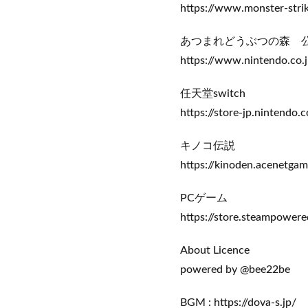
https://www.monster-stri
あつまれどうぶつの森 
https://www.nintendo.co.
任天堂switch
https://store-jp.nintendo.
キノコ伝説
https://kinoden.acenetga
PCゲーム
https://store.steampower
About Licence
powered by @bee22be
BGM : https://dova-s.jp/