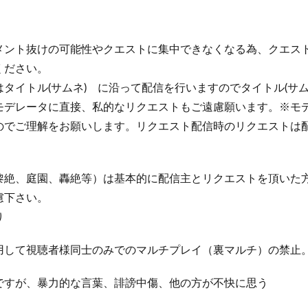
メント抜けの可能性やクエストに集中できなくなる為、クエス
ください。
タイトル(サムネ) に沿って配信を行いますのでタイトル(サ
モデレータに直接、私的なリクエストもご遠慮願います。※モ
のでご理解をお願いします。リクエスト配信時のリクエストは
黎絶、庭園、轟絶等）は基本的に配信主とリクエストを頂いた
慮下さい。
り
用して視聴者様同士のみでのマルチプレイ（裏マルチ）の禁止
由ですが、暴力的な言葉、誹謗中傷、他の方が不快に思