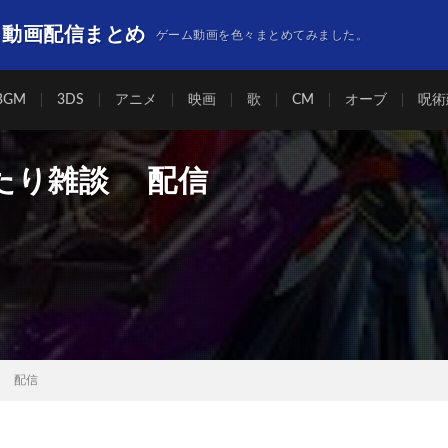
】動画配信まとめ
ゲーム動画を色々まとめてみました。
BGM
3DS
アニメ
映画
歌
CM
オーブ
呪術
たり雑談 配信
 配信