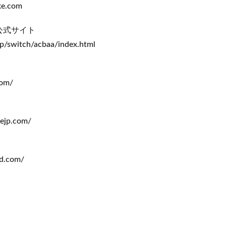
ke.com
公式サイト
jp/switch/acbaa/index.html
com/
mejp.com/
ed.com/