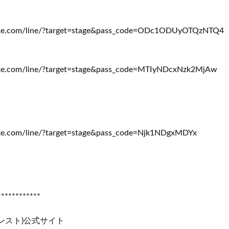
strike.com/line/?target=stage&pass_code=ODc1ODUyOTQzNTQ4
trike.com/line/?target=stage&pass_code=MTIyNDcxNzk2MjAw
trike.com/line/?target=stage&pass_code=Njk1NDgxMDYx
**********
ンスト)公式サイト