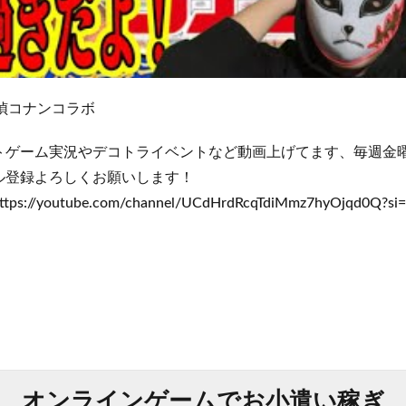
探偵コナンコラボ
トゲーム実況やデコトライベントなど動画上げてます、毎週金
ル登録よろしくお願いします！
youtube.com/channel/UCdHrdRcqTdiMmz7hyOjqd0Q?si=
オンラインゲームでお小遣い稼ぎ