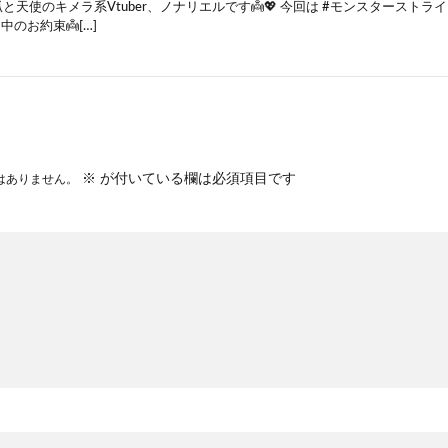
と天使のキメラ系Vtuber、ノナリエルです👼💖 今回は #モンスタースト
信中のお約束👼[…]
※
が付いている欄は必須項目です
はありません。