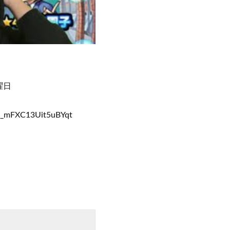
曜日
_mFXC13Uit5uBYqt