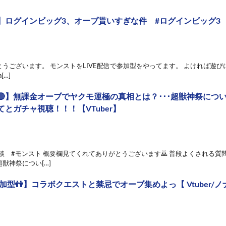
】ログインビッグ3、オーブ貰いすぎな件 #ログインビッグ3
うございます。 モンストをLIVE配信で参加型をやってます。 よければ遊びに来て
a[…]
🔴】無課金オーブでヤクモ運極の真相とは？･･･超獣神祭につ
とガチャ視聴！！！【VTuber】
 #雑談 #モンスト 概要欄見てくれてありがとうございます🙇 普段よくされ
獣神祭につい[…]
加型👫】コラボクエストと禁忌でオーブ集めよっ【 Vtuber/