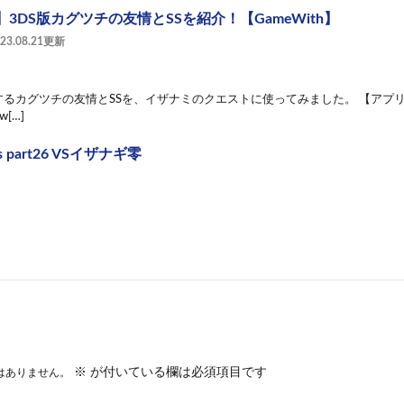
3DS版カグツチの友情とSSを紹介！【GameWith】
023.08.21更新
場するカグツチの友情とSSを、イザナミのクエストに使ってみました。 【アプ
kw[…]
 part26 VSイザナギ零
※
が付いている欄は必須項目です
はありません。