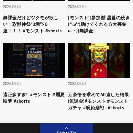
2026.08.08
2026.08.07
無課金だけどツクモが欲し
[モンスト][参加型]星墓の続き
い！彩獣神祭”3垢”90
(*’ω’*)助けてくれる方大募集|
連！！！ #モンスト #shorts
ω・)[無課金]
2026.08.07
2026.08.06
適正多すぎ!! #モンスト #麗夏
五条悟を求めて60連した結果
映夢 #shorts
(無課金)#モンスト #モンスト
ガチャ #呪術廻戦 -#shorts