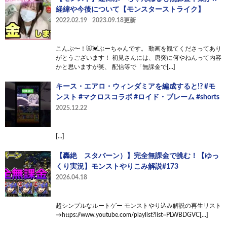
経緯や今後について【モンスターストライク】
2022.02.19
2023.09.18更新
こんぶ〜！🐷💓ぶーちゃんです。 動画を観てくださってあり
がとうございます！ 初見さんには、唐突に何やねんって内容
かと思いますが笑、 配信等で「無課金で[…]
キース・エアロ・ウィンダミアを編成すると!? #モ
ンスト #マクロスコラボ #ロイド・ブレーム #shorts
2025.12.22
[…]
【轟絶 スタバーン）】完全無課金で挑む！【ゆっ
くり実況】モンストやりこみ解説#173
2026.04.18
超シンプルなルートゲー モンストやり込み解説の再生リスト
→https://www.youtube.com/playlist?list=PLWBDGVC[…]