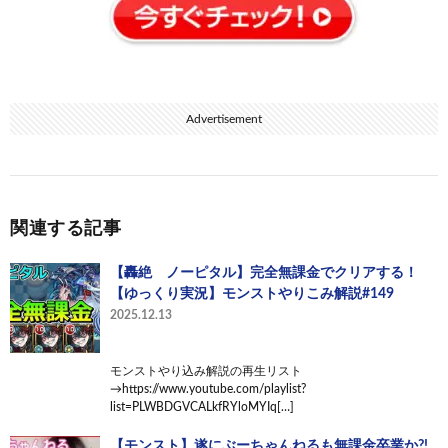
Advertisement
関連する記事
【轟絶 ノーピタル】完全無課金でクリアする！
【ゆっくり実況】モンストやりこみ解説#149
2025.12.13
モンストやり込み解説の再生リスト
→https://www.youtube.com/playlist?
list=PLWBDGVCALkfRYloMYIq[…]
【モンスト】遂にぶーちゃんねるも無課金卒業か?!