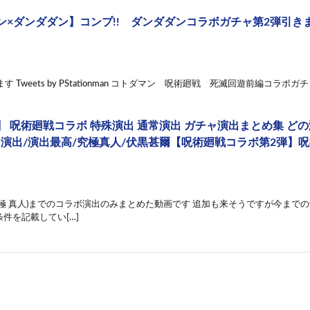
×ダンダダン】コンプ!! ダンダダンコラボガチャ第2弾引きます 
ってます Tweets by PStationman コトダマン 呪術廻戦 死滅回遊前編コラボ
】 呪術廻戦コラボ 特殊演出 通常演出 ガチャ演出まとめ集 ど
し演出/演出最高/究極真人/伏黒甚爾【呪術廻戦コラボ第2弾】
超究極 真人)までのコラボ演出のみまとめた動画です 追加も来そうですが今まで
件を記載してい[…]