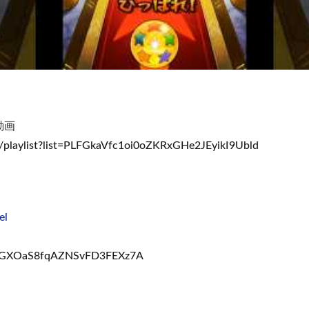
動画
/playlist?list=PLFGkaVfc1oi0oZKRxGHe2JEyikI9Ubld
el
UCGXOaS8fqAZNSvFD3FEXz7A