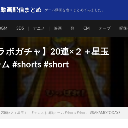
】動画配信まとめ
ゲーム動画を色々まとめてみました。
BGM
3DS
アニメ
映画
歌
CM
オーブ
呪術
Sコラボガチャ】20連×２＋星玉
shorts #short
0連×２＋星玉１ #モンスト #猫ミーム #shorts #short #SAKAMOTODAYS