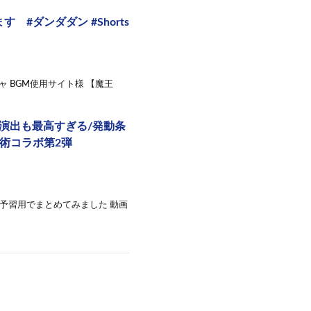
#ダンダダン #Shorts
ガチャ BGM使用サイト様 【魔王
の演出も最高すぎる/発動条
呪術コラボ第2弾
の予習用でまとめてみました 動画