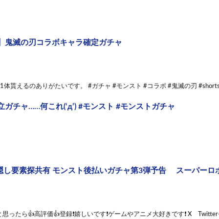
】鬼滅の刃コラボキャラ確定ガチャ
体貰えるのありがたいです。 #ガチャ #モンスト #コラボ #鬼滅の刃 #shorts[
ガチャ……何これ(‘д’) #モンスト #モンストガチャ
 隠し要素探共有 モンスト後払いガチャ第3弾予告 スーパーロ
たら👍高評価👍登録❗嬉しいです❗ゲームやアニメ大好きです❗ X Twitter→ https://