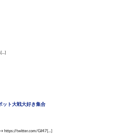
…]
ボット大戦大好き集合
twitter.com/Gil47[…]