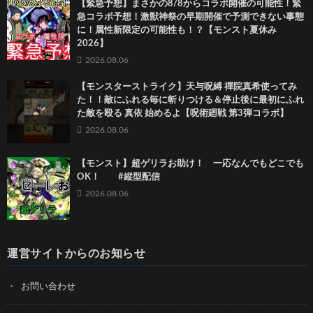
【緊急予想】まさかの8/8からコラボ開催の可能性！緊
急コラボ予想！激獣神祭の早期開催で予測できない事態
に！属性新限定の可能性も！？【モンスト夏休み
2026】
2026.08.06
【モンスターストライク】天与呪縛 禪院真希使ってみ
た！！敵にふれる毎に斬りつける＆停止後に最初にふれ
た敵を殴る 真依 始めるよ【呪術廻戦 第3弾コラボ】
2026.08.06
【モンスト】超ゲリラお助け！ 一応なんでもどこでも
OK！ #縦型配信
2026.08.06
運営サイトからのお知らせ
お問い合わせ