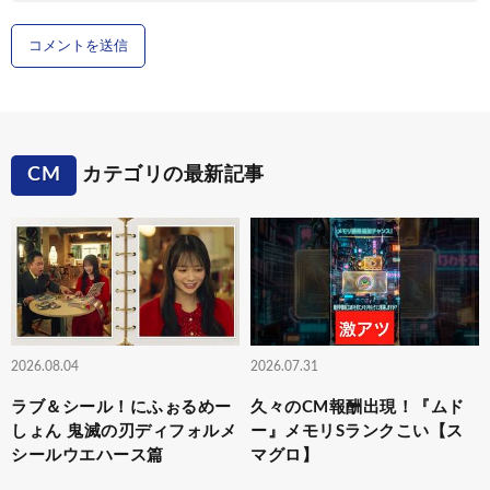
CM
カテゴリの最新記事
2026.08.04
2026.07.31
ラブ＆シール！にふぉるめー
久々のCM報酬出現！『ムド
しょん 鬼滅の刃ディフォルメ
ー』メモリSランクこい【ス
シールウエハース篇
マグロ】