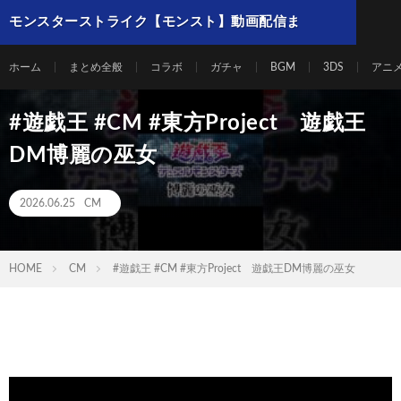
モンスターストライク【モンスト】動画配信ま
とめ
ホーム
まとめ全般
コラボ
ガチャ
BGM
3DS
アニ
#遊戯王 #CM #東方Project 遊戯王
DM博麗の巫女
2026.06.25
CM
HOME
CM
#遊戯王 #CM #東方Project 遊戯王DM博麗の巫女