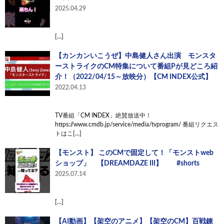
2025.04.29
[…]
【カンカンいこうぜ】中島健人さん出演 モンスタ
ーストライクのCM特集について番組Pが見どころ紹
介！（2022/04/15～放映分）【CM INDEX公式】
2022.04.13
TV番組「CM INDEX」絶賛放送中！
https://www.cmdb.jp/service/media/tvprogram/ 番組リクエス
トはこ[…]
【モンスト】 このCMで固定して！「モンストweb
ショップ」 【DREAMDAZE III】 #shorts
2025.07.14
[…]
【AI動画】【架空のアニメ】【架空のCM】百戦錬