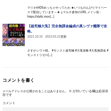
マリオ64DSめっちゃやってたわ ★いつものんびりマイペー
スで配信しています～★ ↓マルチ参加のURL メイン垢：
https://static.mon[…]
【超究極大兎】完全無課金編成の真シヴァ艦隊で攻
略。
2021.10.10
2023.03.21更新
さすがシヴァ様。 #モンスト超究極 #大兎攻略 #大兎無課金 #
モンストリゼロ[…]
コメントを書く
メールアドレスが公開されることはありません。
※
が付いている欄は必須項
目です
コメント