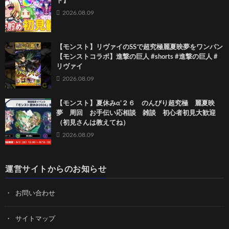
ト】
2026.08.09
【モンスト】リヴァイのSSで超究極麗夏映夢を ワンパン
【モンストコラボ】進撃の巨人 #shorts #進撃の巨人 #
リヴァイ
2026.08.09
【モンスト】夏休みα’２６ のんびり超究極 麗夏映
夢 周回 お手伝い応相談 雑談 初心者初見大歓迎
（初見さんは教えてね）
2026.08.09
運営サイトからのお知らせ
お問い合わせ
サイトマップ