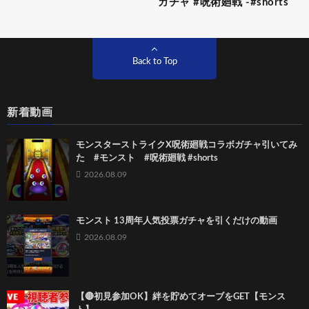
ガチャ #呪術廻戦 -#shorts
Back to Top
新着動画
モンスターストライクX呪術廻戦コラボガチャ引いてみ
た #モンスト #呪術廻戦 #shorts
2026.08.09
モンスト 13周年人気投票ガチャを引くだけの動画
2026.08.09
【🔴初見参加OK】絆を貯めてオーブをGET【モンス