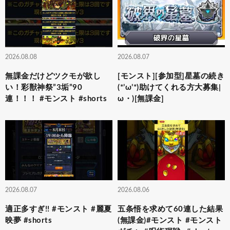
2026.08.08
2026.08.07
無課金だけどツクモが欲し
[モンスト][参加型]星墓の続き
い！彩獣神祭”3垢”90
(*’ω’*)助けてくれる方大募集|
連！！！ #モンスト #shorts
ω・)[無課金]
2026.08.07
2026.08.06
適正多すぎ!! #モンスト #麗夏
五条悟を求めて60連した結果
映夢 #shorts
(無課金)#モンスト #モンスト