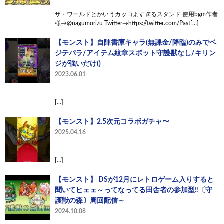
ザ・ワールドとかいうカッコよすぎるスタンド 使用bgm作者
様→@nagumorizu Twitter→https://twitter.com/Past[…]
【モンスト】自陣書庫キャラ(無課金/降臨)のみでベ
ジテパラ/アイテム紋章スポット守護獣なし/キリン
ジが強いだけ()
2023.06.01
[…]
【モンスト】2.5次元コラボガチャ〜
2025.04.16
[…]
【モンスト】 DSが12月にレトロゲーム入りすると
聞いてヒェェ～ってなってる田舎者の参加型‼〔守
護獣の森〕周回配信～
2024.10.08