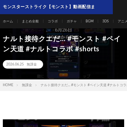
モンスターストライク【モンスト】動画配信ま
とめ
ホーム
まとめ全般
コラボ
ガチャ
BGM
3DS
アニ
ナルト接待クエだ… #モンスト #ペイ
ン天道 #ナルトコラボ #shorts
2026.06.25
無課金
HOME
無課金
ナルト接待クエだ… #モンスト #ペイン天道 #ナルトコラボ #