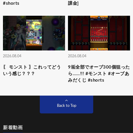
#shorts
課金]
2026.08.04
2026.08.04
〖 モンスト 〗これってどう
9垢全部でオーブ300個狙った
いう感じ？？？
ら……!!! #モンスト #オーブあ
みだくじ #shorts
Back to Top
新着動画