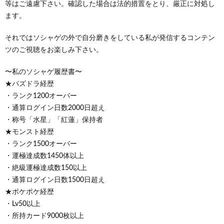
等はご遠慮下さい。確認した場合は法的措置をとり、厳正に対処し
ます。
それではソシャゲの外で自分磨きをしている私が発信するコンテン
ツのご視聴をお楽しみ下さい。
〜私のソシャゲ履歴書〜
★パズドラ経歴
・ランク1200オーバー
・通算ログイン日数2000日超え
・称号「水星」「紅蓮」保持者
★モンスト経歴
・ランク1500オーバー
・運極達成数1450体以上
・絶級運極達成数150以上
・通算ログイン日数1500日超え
★ポケポケ経歴
・Lv50以上
・所持カード9000枚以上