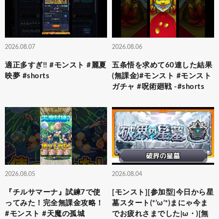
2026.08.07
2026.08.06
適正多すぎ!! #モンスト #麗夏
五条悟を求めて60連した結果
映夢 #shorts
(無課金)#モンスト #モンスト
ガチャ #呪術廻戦 -#shorts
2026.08.05
2026.08.04
『チルサマーナ』試練7で使
[モンスト][参加型]今日から星
ってみた！完全無課金攻略！
墓スタート(*’ω’*)まにゃ今ま
#モンスト #天魔の孤城
でお疲れさまでした|ω・)[無