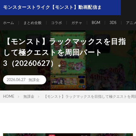
モンスターストライク【モンスト】動画配信ま
とめ
ホーム
まとめ全般
コラボ
ガチャ
BGM
3DS
アニ
【モンスト】ラックマックスを目指
して極クエストを周回パート
3（20260627）。
2026.06.27
無課金
HOME
無課金
【モンスト】ラックマックスを目指して極クエストを周回パ