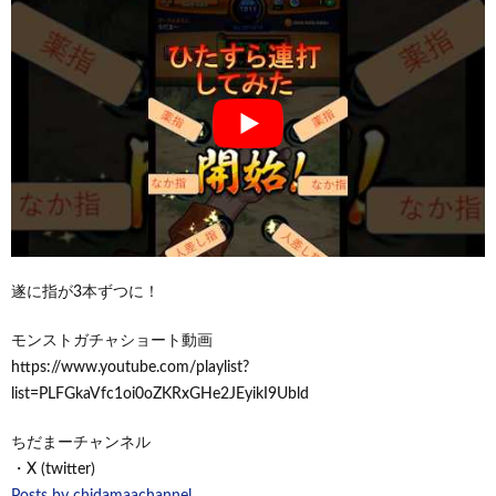
遂に指が3本ずつに！
モンストガチャショート動画
https://www.youtube.com/playlist?
list=PLFGkaVfc1oi0oZKRxGHe2JEyikI9Ubld
ちだまーチャンネル
・X (twitter)
Posts by chidamaachannel