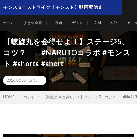
モンスターストライク【モンスト】動画配信ま
とめ
ホーム
まとめ全般
コラボ
ガチャ
BGM
3DS
アニ
【螺旋丸を会得せよ！】ステージ5、
コツ？ #NARUTOコラボ #モンス
ト #shorts #short
2026.06.30
コラボ
HOME
コラボ
【螺旋丸を会得せよ！】ステージ5、コツ？ #NARUTOコラボ 