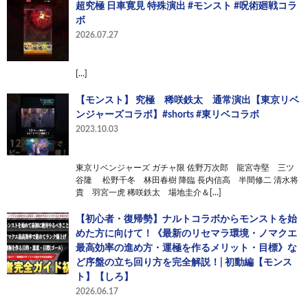
超究極 日車寛見 特殊演出 #モンスト #呪術廻戦コラ
ボ
2026.07.27
[…]
【モンスト】 究極 稀咲鉄太 通常演出【東京リベ
ンジャーズコラボ】#shorts #東リベコラボ
2023.10.03
東京リベンジャーズ ガチャ限 佐野万次郎 龍宮寺堅 三ツ
谷隆 松野千冬 林田春樹 降臨 長内信高 半間修二 清水将
貴 羽宮一虎 稀咲鉄太 場地圭介＆[…]
【初心者・復帰勢】ナルトコラボからモンストを始
めた方に向けて！《最新のリセマラ環境・ノマクエ
最高効率の進め方・運極を作るメリット・目標》な
ど序盤の立ち回り方を完全解説！| 初動編【モンス
ト】【しろ】
2026.06.17