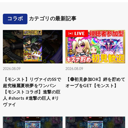
コラボ
カテゴリの最新記事
2026.08.09
2026.08.09
【モンスト】リヴァイのSSで
【🔴初見参加OK】絆を貯めて
超究極麗夏映夢を ワンパン
オーブをGET【モンスト】
【モンストコラボ】進撃の巨
人 #shorts #進撃の巨人 #リ
ヴァイ