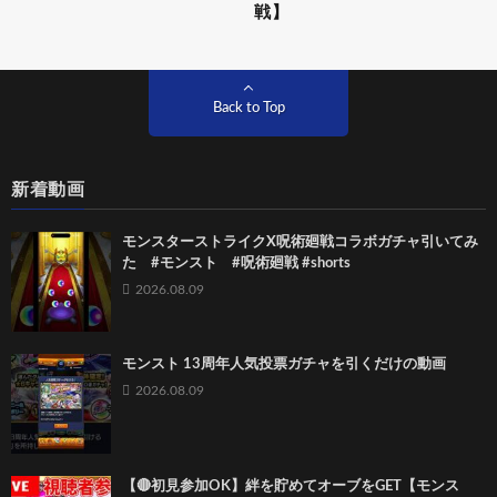
戦】
Back to Top
新着動画
モンスターストライクX呪術廻戦コラボガチャ引いてみ
た #モンスト #呪術廻戦 #shorts
2026.08.09
モンスト 13周年人気投票ガチャを引くだけの動画
2026.08.09
【🔴初見参加OK】絆を貯めてオーブをGET【モンス